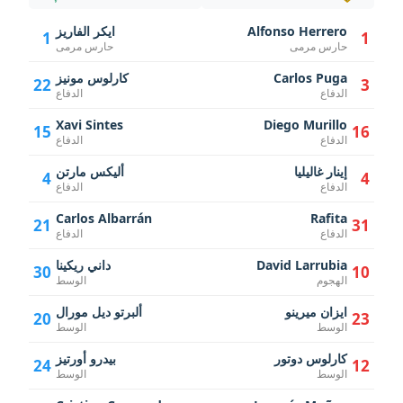
Alfonso Herrero
ايكر الفاريز
1
1
حارس مرمى
حارس مرمى
Carlos Puga
كارلوس مونيز
22
3
الدفاع
الدفاع
Xavi Sintes
Diego Murillo
15
16
الدفاع
الدفاع
إينار غاليليا
أليكس مارتن
4
4
الدفاع
الدفاع
Carlos Albarrán
Rafita
21
31
الدفاع
الدفاع
David Larrubia
داني ريكينا
30
10
الهجوم
الوسط
ايزان ميرينو
ألبرتو ديل مورال
20
23
الوسط
الوسط
كارلوس دوتور
بيدرو أورتيز
24
12
الوسط
الوسط