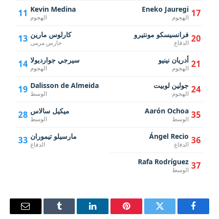
Kevin Medina
Eneko Jauregi
11
17
الهجوم
الهجوم
فرانسيسكو مونتيرو
كارلوس مارين
13
20
الدفاع
حارس مرمى
أدريان نينيو
سيرجي جوارديولا
14
21
الهجوم
الهجوم
جولين لوبيت
Dalisson de Almeida
19
24
الهجوم
الوسط
Aarón Ochoa
ميكيل سالاس
28
35
الوسط
الوسط
Ángel Recio
مارسيلو تيموران
33
36
الدفاع
الدفاع
Rafa Rodríguez
37
الوسط
فيسبوك
تويتر
بينتيريست
لينكدإن
Tumblr
البريد