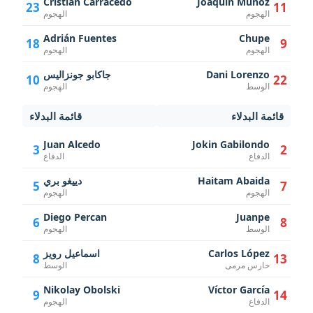
Cristian Carracedo
Joaquín Muñoz
23
11
الهجوم
الهجوم
Adrián Fuentes
Chupe
18
9
الهجوم
الهجوم
Dani Lorenzo
جاكابو جونزاليس
10
22
الوسط
الهجوم
قائمة البدلاء
قائمة البدلاء
Juan Alcedo
Jokin Gabilondo
3
2
الدفاع
الدفاع
Haitam Abaida
دييغو بري
5
7
الهجوم
الهجوم
Diego Percan
Juanpe
6
8
الوسط
الهجوم
Carlos López
اسماعيل رويز
8
13
حارس مرمى
الوسط
Nikolay Obolski
Víctor García
9
14
الدفاع
الهجوم