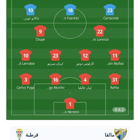
10
18
23
Cristian Carracedo
Adrián Fuentes
جاكابو جونزاليس
9
22
Chupe
Dani Lorenzo
10
23
12
11
Joaquín Muñoz
كارلوس دوتور
ايزان ميرينو
David Larrubia
3
16
4
31
Rafita
إينار غاليليا
Diego Murillo
Carlos Puga
1
4-4-2
Alfonso Herrero
مالقا
قرطبة