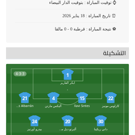
⌚
توقيت المباراة : بتوقيت الدار البيضاء
⏰
تاريخ المباراة : 18 يناير 2026
⚽
نتيجة المباراة : قرطبة 0 - 0 مالقا
التشكيلة
4-3-3
1
ايكر الفاريز
21
4
15
22
كارلوس مونيز
Xavi Sintes
أليكس مارتن
Carlos Albarrán
24
20
30
داني ريكينا
ألبرتو ديل مورال
بيدرو أورتيز