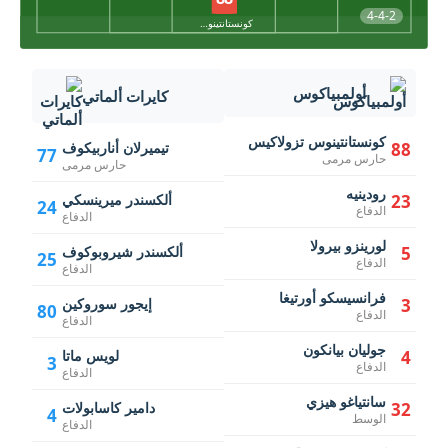
4-4-2
كونستانتينوس تزولاكيس
أولمبياكوس
كايرات ألماتي
كونستانتينوس تزولاكيس
88
تيميرلان أناربيكوف
77
حارس مرمى
حارس مرمى
رودينيه
23
ألكسندر ميرينسكي
24
الدفاع
الدفاع
لورينزو بيرولا
5
ألكسندر شيروبوكوف
25
الدفاع
الدفاع
فرانسيسكو أورتيغا
3
إيجور سوروكين
80
الدفاع
الدفاع
جوليان بيانكون
4
لويس ماتا
3
الدفاع
الدفاع
سانتياغو هيزي
32
دامير كاسابولات
4
الوسط
الدفاع