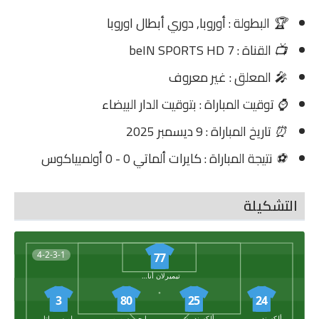
🏆
البطولة : أوروبا, دوري أبطال اوروبا
📺
القناة : beIN SPORTS HD 7
🎤
المعلق : غير معروف
⌚
توقيت المباراة : بتوقيت الدار البيضاء
⏰
تاريخ المباراة : 9 ديسمبر 2025
⚽
نتيجة المباراة : كايرات ألماتي 0 - 0 أولمبياكوس
التشكيلة
4-2-3-1
77
تيميرلان أناربيكوف
3
80
25
24
ألكسندر ميرينسكي
ألكسندر شيروبوكوف
إيجور سوروكين
لويس ماتا