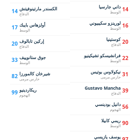
داني جارسيا
14
الكسندر مارتينوفيتش
14
الوسط
الدفاع
لورينزو سكيبيوني
16
أولزهاس بايبك
17
الوسط
الوسط
كوستينيا
20
إركين تابالوف
20
الدفاع
الدفاع
فرانشيسكو تشيكينيو
22
جوق ستانوييف
33
الوسط
الوسط
نيكولاوس بوتيس
31
شيرخان كالمورزا
82
حارس مرمى
حارس مرمى
Gustavo Mancha
39
ريكاردينيو
99
الدفاع
الهجوم
دانيل بودينسي
56
الهجوم
ريمي كابيلا
90
الوسط
يوسف يازيسي
97