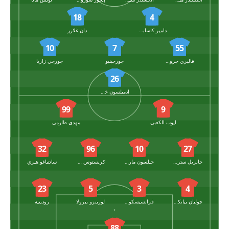
18
4
دامير كاسابولات
دان غلازر
10
7
55
فاليري جروميكو
جورجينيو
جورجي زاريا
26
ادميلسون خوسيه غوميز
99
9
ايوب الكعبي
مهدي طارمي
32
96
10
27
جابريل ستريفيزا
جيلسون مارتينز
كريستوس موزاكيتيس
سانتياغو هيزي
23
5
3
4
جوليان بيانكون
فرانسيسكو أورتيغا
لورينزو بيرولا
رودينيه
88