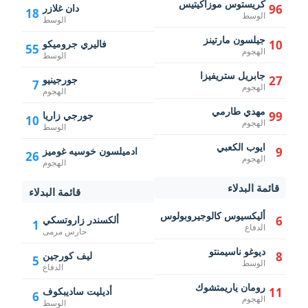
كريستوس موزاكيتيس
96
دان غلازر
18
الوسط
الوسط
جيلسون مارتينز
10
فاليري جروميكو
55
الهجوم
الوسط
جابريل ستريفيزا
27
جورجينيو
7
الهجوم
الهجوم
مهدي طارمي
99
جورجي زاريا
10
الهجوم
الوسط
ايوب الكعبي
9
ادميلسون خوسيه غوميز
26
الهجوم
الهجوم
قائمة البدلاء
قائمة البدلاء
أليكسيوس كالوجيروبولوس
6
ألكسندر زاروتسكي
1
الدفاع
حارس مرمى
ديوغو ناسيمنتو
8
ليف كورجين
5
الوسط
الدفاع
رومان ياريمتشوك
11
أديليت ساديبكوف
6
الهجوم
الوسط