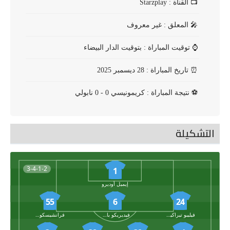
📺
القناة : Starzplay
🎤
المعلق : غير معروف
⌚
توقيت المباراة : بتوقيت الدار البيضاء
⏰
تاريخ المباراة : 28 ديسمبر 2025
⚽
نتيجة المباراة : كريمونيسي 0 - 0 نابولي
التشكيلة
3-4-1-2
1
إيميل أوديرو
55
6
24
فيليبو تيراكيانو
فيديريكو باشيروتو
فرانشيسكو فولينو