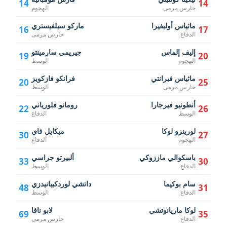
14
14
حارس مرمى
الهجوم
ماثياس أوليفيرا
ماركو سيلفيستري
16
17
الدفاع
حارس مرمى
إليف إلماس
جيريمي سارمينتو
19
20
الهجوم
الوسط
ماثياس فيرانتي
فرانكو فازكويز
20
25
حارس مرمى
الوسط
أنطونيو فيرجارا
رومانو فلورياني
22
26
الوسط
الدفاع
لورينزو لوكا
ميكايل فاي
30
27
الهجوم
الدفاع
باسكوالي ماززوكي
ألبيرتو جراسي
33
30
الدفاع
الوسط
سام بوكيما
داتشي لوردكيبانيدزي
48
31
الدفاع
الوسط
لوكا ماريانوتشي
لابو نافا
69
35
الدفاع
حارس مرمى