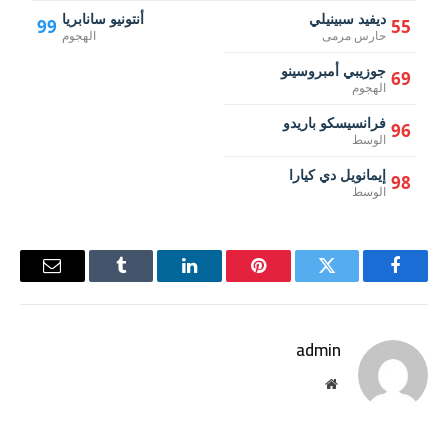
ديفيد سبينيلي
أنتونيو سانابريا
99
55
حارس مرمى
الهجوم
جوزيبي أمبروسينو
69
الهجوم
فرانسيسكو باريدو
96
الوسط
إيمانويل دي كيارا
98
الوسط
فيسبوك
تويتر
بينتيريست
لينكدإن
Tumblr
البريد
الإلكترو
admin
موقع
الويب