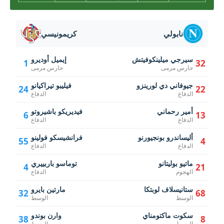
نابولي
كريمونيسي
سيرجي ميلينكوفيتش
إيميل أوديرو
1
32
حارس مرمى
حارس مرمى
جيوفاني دي لورينزو
فيليبو تيراكيانو
24
22
الدفاع
الدفاع
أمير رحماني
فيديريكو باشيروتو
6
13
الدفاع
الدفاع
أليساندرو بونجيورنو
فرانشيسكو فولينو
55
4
الدفاع
الدفاع
ماتيو بوليتانو
توماسو باربييري
4
21
الهجوم
الدفاع
ستانيسلاف لوبتكا
مارتين بايرو
32
68
الوسط
الوسط
سكوت ماكتومناي
وارن بوندو
38
8
الوسط
الوسط