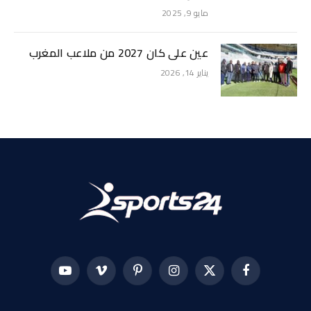
مايو 9, 2025
عين على كان 2027 من ملاعب المغرب
يناير 14, 2026
فيسبوك
X
الانستغرام
بينتيريست
فيميو
يوتيوب
(Twitter)