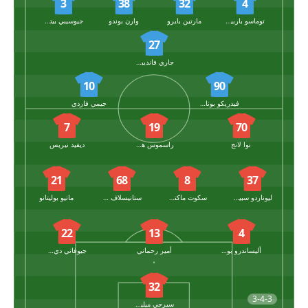
3
38
32
4
توماسو باربييري
مارتين بايرو
وارن بوندو
جيوسيبي بيتزيلا
27
جاري فانديبوت
10
90
فيدريكو بونازولي
جيمي فاردي
7
19
70
نوا لانج
راسموس هويلوند
ديفيد نيريس
21
68
8
37
ليوناردو سبينازولا
سكوت ماكتومناي
ستانيسلاف لوبتكا
ماتيو بوليتانو
22
13
4
أليساندرو بونجيورنو
أمير رحماني
جيوفاني دي لورينزو
32
3-4-3
سيرجي ميلينكوفيتش