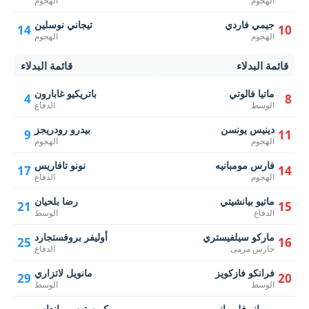
الهجوم
الهجوم
جيمي فاردي
تيجاني نوسلين
14
10
الهجوم
الهجوم
قائمة البدلاء
قائمة البدلاء
ماتيا فالوتي
باتريكيو غابارون
4
8
الوسط
الدفاع
دينيس يونسن
بيدرو رودريجز
9
11
الهجوم
الهجوم
فارس مومبانيه
نونو تافاريس
17
14
الهجوم
الدفاع
ماتيو بيانشيتي
رضا بلحيان
21
15
الدفاع
الوسط
ماركو سيلفيستري
أوليفر بروفستجارد
25
16
حارس مرمى
الدفاع
فرانكو فازكويز
مانويل لاتزاري
29
20
الوسط
الوسط
رومانو فلورياني
كريستوس مانداس