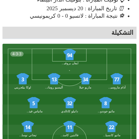
⏰
تاريخ المباراة : 20 ديسمبر 2025
⚽
نتيجة المباراة : لاتسيو 0 - 0 كريمونيسي
التشكيلة
4-3-3
94
ايفان بروفيديل
3
13
34
77
أدام ماروسيتش
ماريو جيلا
أليسيو رومانيولي
لوكا بيلجريني
5
32
8
ماثيو جوندوزي
دانيلو كاتالدي
ماتياس فيتشينو
14
11
22
ماتيو كانسيليري
فالنتين كاستيلانوس
تيجاني نوسلين