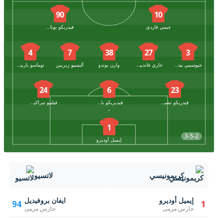
90
10
جيمي فاردي
فيدريكو بونازولي
4
7
38
27
3
جيوسيبي بيتزيلا
جاري فانديبوت
وارن بوندو
أليسيو زيربين
توماسو باربييري
24
6
23
فيدريكو تشيتشيريني
فيديريكو باشيروتو
فيليبو تيراكيانو
1
3-5-2
إيميل أوديرو
كريمونيسي
لاتسيو
إيميل أوديرو
ايفان بروفيديل
94
1
حارس مرمى
حارس مرمى