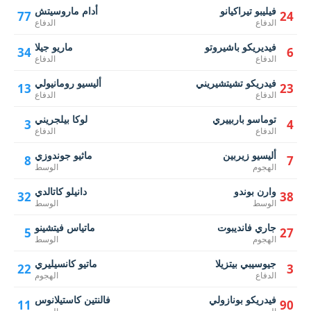
فيليبو تيراكيانو
أدام ماروسيتش
77
24
الدفاع
الدفاع
فيديريكو باشيروتو
ماريو جيلا
34
6
الدفاع
الدفاع
فيدريكو تشيتشيريني
أليسيو رومانيولي
13
23
الدفاع
الدفاع
توماسو باربييري
لوكا بيلجريني
3
4
الدفاع
الدفاع
أليسيو زيربين
ماثيو جوندوزي
8
7
الهجوم
الوسط
وارن بوندو
دانيلو كاتالدي
32
38
الوسط
الوسط
جاري فانديبوت
ماتياس فيتشينو
5
27
الهجوم
الوسط
جيوسيبي بيتزيلا
ماتيو كانسيليري
22
3
الدفاع
الهجوم
فيدريكو بونازولي
فالنتين كاستيلانوس
11
90