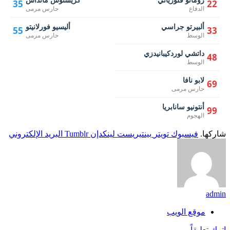
35
22
الدفاع
حارس مرمى
ألبيرتو جراسي
أليسيو فورلانيتو
55
33
الوسط
حارس مرمى
داتشي لوردكيبانيدزي
48
الوسط
لابو نافا
69
حارس مرمى
أنتونيو سانابريا
99
الهجوم
شاركها.
فيسبوك
تويتر
بينتيريست
لينكدإن
Tumblr
البريد الإلكتروني
admin
موقع الويب
اترك تعليقاً