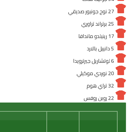
27
نوح جونيور صديقي
25
برتراند تراوري
17
رينيلدو ماندافا
5
دانييل بالارد
6
لوتشاريل جيرترويدا
20
نوردي موكيلي
32
تراي هوم
22
روبن روفس