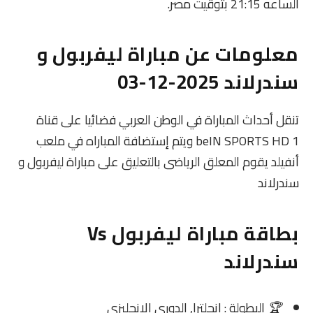
الساعه 21:15 بتوقيت مصر.
معلومات عن مباراة ليفربول و
سندرلاند 2025-12-03
تنقل أحداث المباراة في الوطن العربي فضائيا على قناة
beIN SPORTS HD 1 ويتم إستضافة المباراه في ملعب
أنفيلد يقوم المعلق الرياضى بالتعليق على مباراة ليفربول و
سندرلاند
بطاقة مباراة ليفربول Vs
سندرلاند
🏆
البطولة : إنجلترا, الدوري الإنجليزي