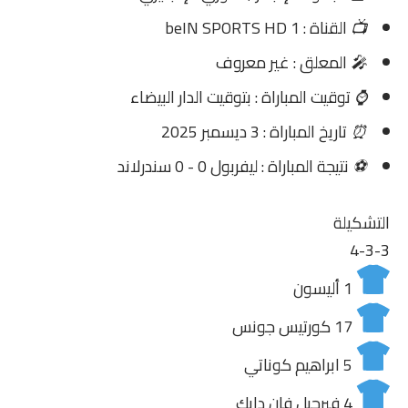
📺
القناة : beIN SPORTS HD 1
🎤
المعلق : غير معروف
⌚
توقيت المباراة : بتوقيت الدار البيضاء
⏰
تاريخ المباراة : 3 ديسمبر 2025
⚽
نتيجة المباراة : ليفربول 0 - 0 سندرلاند
التشكيلة
4-3-3
1
أليسون
17
كورتيس جونس
5
ابراهيم كوناتي
4
فيرجيل فان دايك