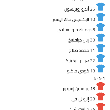
26
أندرو روبرتسون
10
اليكسيس ماك اليستر
8
دومنيك سوبوسلاي
38
ريان جرافنبرخ
11
محمد صلاح
22
هوجو ايكيتيكي
18
كودي جاكبو
5-4-1
18
ويلسون إسيدور
28
إنزو لي في
34
جرانيت شاكا