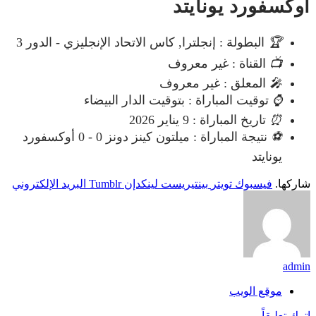
أوكسفورد يونايتد
🏆
البطولة : إنجلترا, كاس الاتحاد الإنجليزي - الدور 3
📺
القناة : غير معروف
🎤
المعلق : غير معروف
⌚
توقيت المباراة : بتوقيت الدار البيضاء
⏰
تاريخ المباراة : 9 يناير 2026
⚽
نتيجة المباراة : ميلتون كينز دونز 0 - 0 أوكسفورد
يونايتد
شاركها.
فيسبوك
تويتر
بينتيريست
لينكدإن
Tumblr
البريد الإلكتروني
admin
موقع الويب
اترك تعليقاً