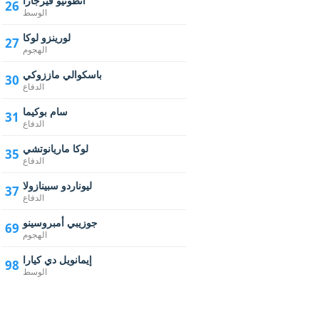
أنطونيو فيرجارا
26
الوسط
لورينزو لوكا
27
الهجوم
باسكوالي ماززوكي
30
الدفاع
سام بوكيما
31
الدفاع
لوكا ماريانوتشي
35
الدفاع
ليوناردو سبينازولا
37
الدفاع
جوزيبي أمبروسينو
69
الهجوم
إيمانويل دي كيارا
98
الوسط