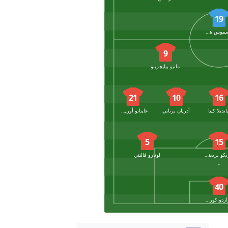
19
راسموس هويلوند
9
ماتيو بيليجرينو
21
10
16
انديلا كيتا
أدريان برنابي
غايتانو أوريستانيو
5
15
إنريكو بريغنولا
لوتارو فالنتي
40
إدواردو كورفي