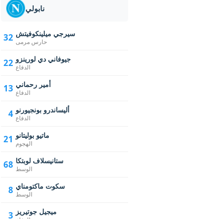
نابولي
سيرجي ميلينكوفيتش
32
حارس مرمى
جيوفاني دي لورينزو
22
الدفاع
أمير رحماني
13
الدفاع
أليساندرو بونجيورنو
4
الدفاع
ماتيو بوليتانو
21
الهجوم
ستانيسلاف لوبتكا
68
الوسط
سكوت ماكتومناي
8
الوسط
ميجيل جوتيريز
3