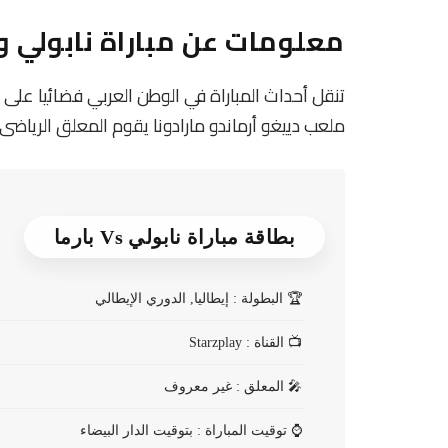
معلومات عن مباراة نابولي و بارما 026
ملعب دييغو أرماندو مارادونا يقوم المعلق الرياضى ب
بطاقة مباراة نابولي Vs بارما
🏆
البطولة : إيطاليا, الدوري الإيطالي
📺
القناة : Starzplay
🎤
المعلق : غير معروف
⌚
توقيت المباراة : بتوقيت الدار البيضاء