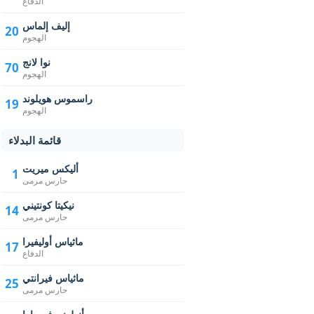
الدفاع
إليف إلماس
20
الهجوم
نوا لانج
70
الهجوم
راسموس هويلوند
19
الهجوم
قائمة البدلاء
أليكس ميريت
1
حارس مرمى
نيكيتا كونتيني
14
حارس مرمى
ماثياس أوليفيرا
17
الدفاع
ماثياس فيرانتي
25
حارس مرمى