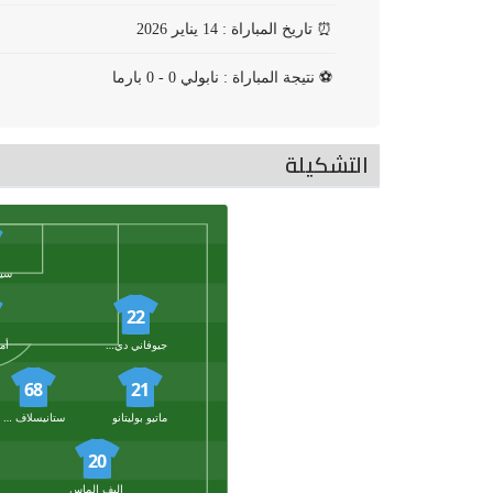
⏰
تاريخ المباراة : 14 يناير 2026
⚽
نتيجة المباراة : نابولي 0 - 0 بارما
التشكيلة
22
جيوفاني دي لورينزو
أم
68
21
ماتيو بوليتانو
ستانيسلاف لوبتكا
20
إليف إلماس