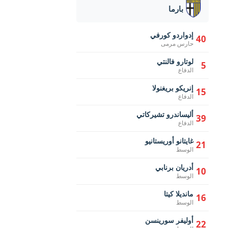
بارما
إدواردو كورفي
40
حارس مرمى
لوتارو فالنتي
5
الدفاع
إنريكو بريغنولا
15
الدفاع
أليساندرو تشيركاتي
39
الدفاع
غايتانو أوريستانيو
21
الوسط
أدريان برنابي
10
الوسط
مانديلا كيتا
16
الوسط
أوليفر سورينسن
22