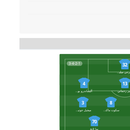
3-4-2-1
32
سيرجي ميلينكوفيتش
4
13
ير رحماني
أليساندرو بونجيورنو
3
8
سكوت ماكتومناي
ميجيل جوتيريز
70
نوا لانج