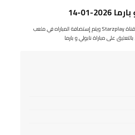
2-01-14
تنقل أحداث المباراة في الوطن العربي فضائيا على قناة Starzplay ويتم إستضافة المباراه في ملعب
التعليق على مباراة نابولي و بارما