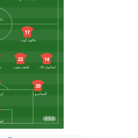
17
جاكوب أوندريجكا
22
14
إيمانويل فاليري
أوليفر سورينسن
م
39
أليساندرو تشيركاتي
3-5-2