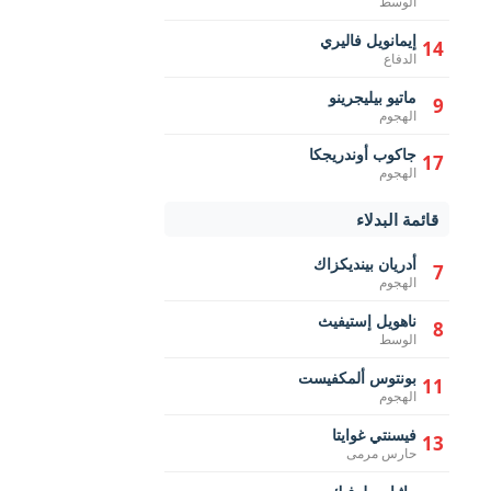
الوسط
إيمانويل فاليري
14
الدفاع
ماتيو بيليجرينو
9
الهجوم
جاكوب أوندريجكا
17
الهجوم
قائمة البدلاء
أدريان بينديكزاك
7
الهجوم
ناهويل إستيفيث
8
الوسط
بونتوس ألمكفيست
11
الهجوم
فيسنتي غوايتا
13
حارس مرمى