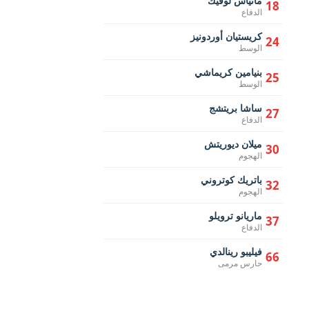
ماثياس لوفيك
18
الدفاع
كريستيان أوردونيز
24
الوسط
بنيامين كريماشي
25
الوسط
ساشا بريتشج
27
الدفاع
ميلان ديوريتش
30
الهجوم
باتريك كوتروني
32
الهجوم
ماريانو ترويلو
37
الدفاع
فيليبو رينالدي
66
حارس مرمى