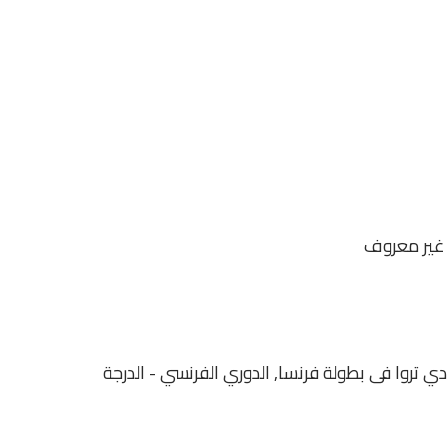
غير معروف
نادى نانسي و نادي تروا فى بطولة فرنسا, الدوري الفرنسي - الدرجة