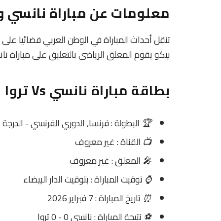
معلومات عن مباراة نانسي و تروا 2026
تنقل أحداث المباراة في الوطن العربي فضائيا على 
بيكو يقوم المعلق الرياضى بالتعليق على مباراة نان
بطاقة مباراة نانسي Vs تروا
🏆
البطولة : فرنسا, الدوري الفرنسي - الدرجة ال
📺
القناة : غير معروف
🎤
المعلق : غير معروف
⌚
توقيت المباراة : بتوقيت الدار البيضاء
⏰
تاريخ المباراة : 7 فبراير 2026
⚽
نتيجة المباراة : نانسي 0 - 0 تروا