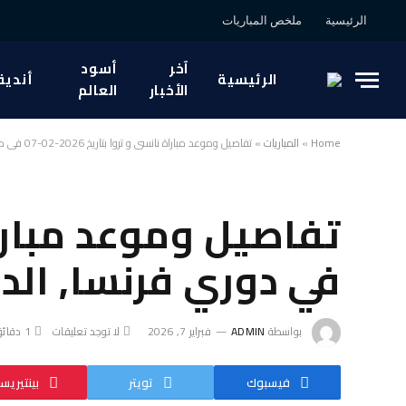
الرئيسية
ملخص المباريات
آخر
أسود
الرئيسية
أندية
الأخبار
العالم
Home
»
المباريات
»
تفاصيل وموعد مباراة نانسي و تروا بتاريخ 2026-02-07 في دوري فرنسا, الدوري الفرنسي – الدرجة الثانية
في دوري فرنسا, الدو
بواسطة
ADMIN
فبراير 7, 2026
لا توجد تعليقات
1 دقائق
فيسبوك
تويتر
بينتيريس