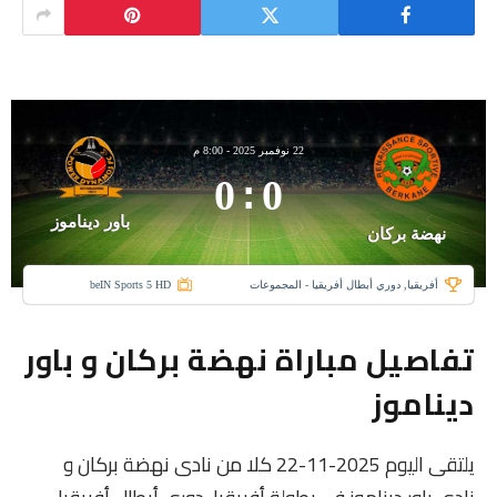
22 نوفمبر 2025
-
8:00 م
0
:
0
باور ديناموز
نهضة بركان
أفريقيا, دوري أبطال أفريقيا - المجموعات
beIN Sports 5 HD
تفاصيل مباراة نهضة بركان و باور
ديناموز
يلتقى اليوم 2025-11-22 كلا من نادى نهضة بركان و