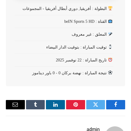
البطولة : أفريقيا, دوري أبطال أفريقيا - المجموعات
القناة : beIN Sports 5 HD
المعلق : غير معروف
توقيت المباراة : بتوقيت الدار البيضاء
تاريخ المباراة : 22 نوفمبر 2025
نتيجة المباراة : نهضة بركان 0 - 0 باور ديناموز
فيسبوك
تويتر
بينتيريست
لينكدإن
Tumblr
البريد
الإلكترو
admin