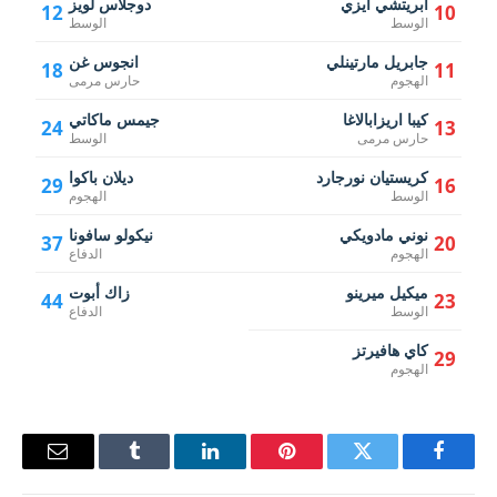
ابريتشي ايزي
دوجلاس لويز
12
10
الوسط
الوسط
جابريل مارتينلي
انجوس غن
18
11
الهجوم
حارس مرمى
كيبا اريزابالاغا
جيمس ماكاتي
24
13
حارس مرمى
الوسط
كريستيان نورجارد
ديلان باكوا
29
16
الوسط
الهجوم
نوني مادويكي
نيكولو سافونا
37
20
الهجوم
الدفاع
ميكيل ميرينو
زاك أبوت
44
23
الوسط
الدفاع
كاي هافيرتز
29
الهجوم
فيسبوك
تويتر
بينتيريست
لينكدإن
Tumblr
البريد