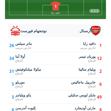
1
4-3-3
دافيد رايا
أرسنال
نوتنجهام فورست
دافيد رايا
ماتز سيلس
26
1
حارس مرمى
حارس مرمى
يوريان تيمبر
أولا أينا
34
12
الدفاع
الدفاع
ويليام ساليبا
نيكولا ميلنكوفيتش
31
2
الدفاع
الدفاع
جابرييل ماجاليس
موريلو
5
6
الدفاع
الدفاع
مايلز لويس سكيلي
نِكو ويليامز
3
49
الدفاع
الدفاع
مارتن أوديجارد
إليوت أندرسن
8
8