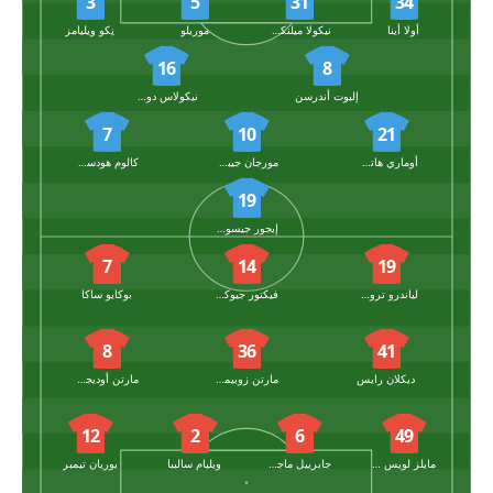
3
5
31
34
أولا أينا
نيكولا ميلنكوفيتش
موريلو
نِكو ويليامز
16
8
إليوت أندرسن
نيكولاس دومينجيز
7
10
21
أوماري هاتشينسون
مورجان جيبس-وايت
كالوم هودسون أودوي
19
إيجور جيسوس
7
14
19
لياندرو تروسارد
فيكتور جيوكيريس
بوكايو ساكا
8
36
41
ديكلان رايس
مارتن زوبيمندي
مارتن أوديجارد
12
2
6
49
مايلز لويس سكيلي
جابرييل ماجاليس
ويليام ساليبا
يوريان تيمبر