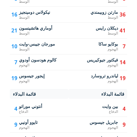
الوسط
الوسط
مارتن زوبيمندي
نيكولاس دومينجيز
16
36
الوسط
الوسط
ديكلان رايس
أوماري هاتشينسون
21
41
الوسط
الوسط
بوكايو ساكا
مورجان جيبس-وايت
10
7
الهجوم
الوسط
فيكتور جيوكيريس
كالوم هودسون أودوي
7
14
الهجوم
الهجوم
لياندرو تروسارد
إيجور جيسوس
19
19
الهجوم
الهجوم
قائمة البدلاء
قائمة البدلاء
بين وايت
أنتوني موراتو
4
4
الدفاع
الدفاع
جابريل جيسوس
تايوو أونيي
9
9
الهجوم
الهجوم