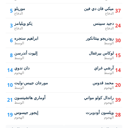
ميكي فان دي فين
موريلو
5
37
الدفاع
الدفاع
دجيد سبينس
نِكو ويليامز
3
24
الدفاع
الدفاع
رودريجو بينتانكور
ابراهيم سنجره
6
30
الوسط
الوسط
لوكاس بيرغفال
إليوت أندرسن
8
15
الوسط
الوسط
آرشي غراي
دان ندوي
14
14
الوسط
الهجوم
محمد قدوس
مورجان جيبس-وايت
10
20
الهجوم
الوسط
راندال كولو مواني
أوماري هاتشينسون
21
39
الهجوم
الوسط
ويلسون أودوبرت
إيجور جيسوس
19
28
الهجوم
الهجوم