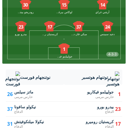
30
15
14
آرشي غراي
لوكاس بيرغفال
رودريجو بينتانكور
23
17
37
24
دجيد سبينس
ميكي فان دي فين
كريستيان روميرو
بيدرو بورو
1
4-3-3
جولييلمو فيكاريو
توتنهام هوتسبر
نوتنجهام فورست
جولييلمو فيكاريو
ماتز سيلس
26
1
حارس مرمى
حارس مرمى
بيدرو بورو
نيكولو سافونا
37
23
الدفاع
الدفاع
كريستيان روميرو
نيكولا ميلنكوفيتش
31
17
الدفاع
الدفاع