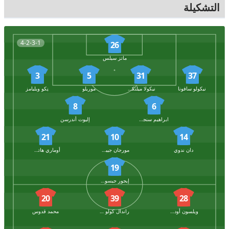
التشكيلة
4-2-3-1
26
ماتز سيلس
3
5
31
37
نيكولو سافونا
نيكولا ميلنكوفيتش
موريلو
نِكو ويليامز
8
6
ابراهيم سنجره
إليوت أندرسن
21
10
14
دان ندوي
مورجان جيبس-وايت
أوماري هاتشينسون
19
إيجور جيسوس
20
39
28
ويلسون أودوبرت
راندال كولو مواني
محمد قدوس