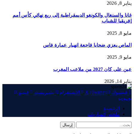
يناير 8, 2026
غانا والسنغال والكونغو الديمقراطية إلى ربع نهائي كأس أمم
إفريقيا للشباب
مايو 8, 2025
الماص يعزي ضحايا فاجعة انهيار عمارة فاس
مايو 9, 2025
عين على كان 2027 من ملاعب المغرب
يناير 14, 2026
فيسبوك
X (Twitter)
الانستغرام
بينتيريست
فيميو
يوتيوب
الرئيسية
ملخص المباريات
إرسال