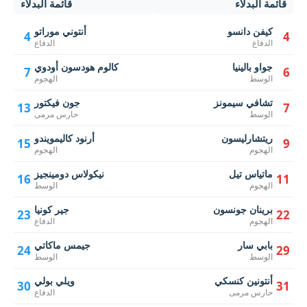
قائمة البدلاء
قائمة البدلاء
كيفن دانسو
أنتوني موراتو
4
4
الدفاع
الدفاع
جواو بالينيا
كالوم هودسون أودوي
7
6
الوسط
الهجوم
تشافي سيمونز
جون فيكتور
13
7
الوسط
حارس مرمى
ريتشارليسون
أرنود كاليمويندو
15
9
الهجوم
الهجوم
ماتياس تيل
نيكولاس دومينجيز
16
11
الهجوم
الوسط
برينان جونسون
جير كونيا
23
22
الهجوم
الدفاع
بابي سار
جيمس ماكاتي
24
29
الوسط
الوسط
أنتونين كنسكي
ويلي بولي
30
31
حارس مرمى
الدفاع