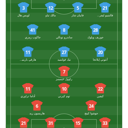
3
12
5
21
فالنتينو ليفرامينتو
فابيان شار
مالك ثياو
لويس هال
41
8
28
جوزيف ويلوك
ساندرو تونالي
جاكوب رمزي
11
27
20
أنثوني إيلانجا
نيك فولتميد
هارفي بارينيس
7
راؤول خيمينيز
11
10
22
كيفين
توم كيرني
أداما تراوري
6
24
جوشوا كينج
هاريسون ريد
21
31
15
33