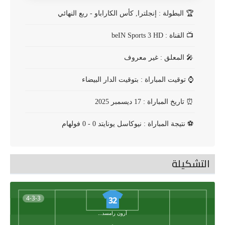
🏆
البطولة : إنجلترا, كأس الكاراباو - ربع النهائي
📺
القناة : beIN Sports 3 HD
🎤
المعلق : غير معروف
⌚
توقيت المباراة : بتوقيت الدار البيضاء
⏰
تاريخ المباراة : 17 ديسمبر 2025
⚽
نتيجة المباراة : نيوكاسل يونايتد 0 - 0 فولهام
التشكيلة
4-3-3
32
آرون رامسديل