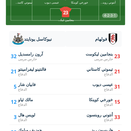
أنتوني روبنسون
خورخي كوينكا
عيسى ديوب
تيموتي كاستاني
23
4-2-3-1
بنجامين ليكومت
فولهام
نيوكاسل يونايتد
بنجامين ليكومت
آرون رامسديل
32
23
حارس مرمى
حارس مرمى
تيموتي كاستاني
فالنتينو ليفرامينتو
21
21
الدفاع
الدفاع
عيسى ديوب
فابيان شار
5
31
الدفاع
الدفاع
خورخي كوينكا
مالك ثياو
12
15
الدفاع
الدفاع
أنتوني روبنسون
لويس هال
3
33
الدفاع
الدفاع
هاريسون ريد
جوزيف ويلوك