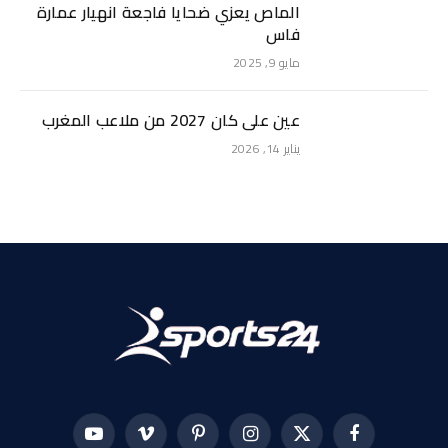
الماص يعزي ضحايا فاجعة انهيار عمارة
فاس
مايو 9, 2025
عين على كان 2027 من ملاعب المغرب
يناير 14, 2026
فيسبوك
X
الانستغرام
بينتيريست
فيميو
يوتيوب