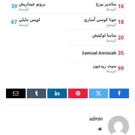
ساندير بيرج
برونو جيماريش
39
16
الوسط
الوسط
جونا كوسي أساري
لويس مايلي
67
18
الهجوم
الوسط
ساسا لوكيتش
20
الوسط
35
Samuel Amissah
سيث ريدجون
99
الوسط
فيسبوك
تويتر
بينتيريست
لينكدإن
Tumblr
البريد
الإلكترو
admin
موقع
الويب