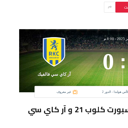
ست
-
8:00 م
0
:
آر كاي سي فالفيك
كأس هولندا - الدور 2
غير معروف
تفاصيل مباراة هاكسبيغة سبورت كلوب 21 و آر كاي سي