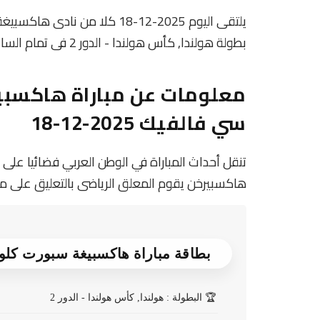
بطولة هولندا, كأس هولندا - الدور 2 فى تمام الساعه 20:00 بتوقيت مصر.
سي فالفيك 2025-12-18
تنقل أحداث المباراة في الوطن العربي فضائيا على 
هاكسبيرخن يقوم المعلق الرياضى بالتعليق على مباراة هاكسبيغ
بطاقة مباراة هاكسبيغة سبورت كلوب 21 Vs آر كاي سي فا
🏆
البطولة : هولندا, كأس هولندا - الدور 2