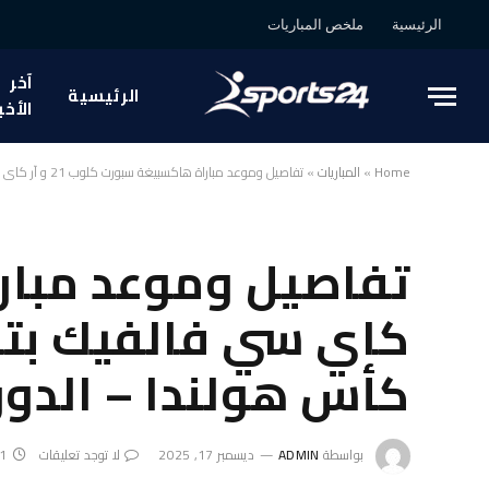
الرئيسية
ملخص المباريات
آخر
الرئيسية
الأخب
Home
»
المباريات
»
تفاصيل وموعد مباراة هاكسبيغة سبورت كلوب 21 و آر كاي سي فالفيك بتاريخ 2025-12-18 في دوري هولندا, كأس هولندا – الدور 2
كأس هولندا – الدور 2
بواسطة
ADMIN
ديسمبر 17, 2025
لا توجد تعليقات
1 دقائق