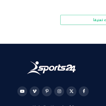
 تعليقاً
فيسبوك
X
الانستغرام
بينتيريست
فيميو
يوتيوب
(Twitter)