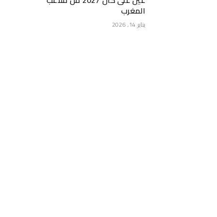
عين على كان 2027 من ملاعب
المغرب
يناير 14, 2026