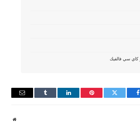
فيسبوك
تويتر
بينتيريست
لينكدإن
Tumblr
البريد
الإلكتروني
موقع
الويب