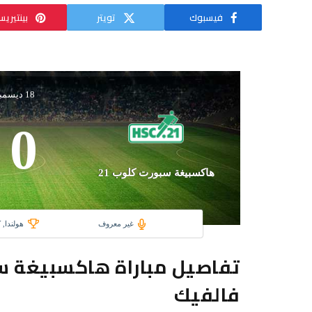
فيسبوك
تويتر
بينتيري
18 ديسمبر 2025
0
هاكسبيغة سبورت كلوب 21
غير معروف
هولندا, 
فالفيك