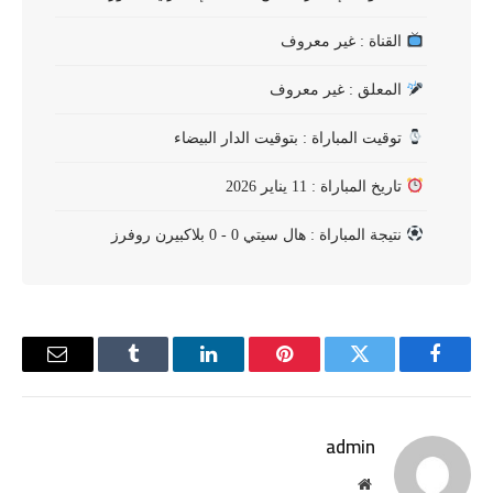
القناة : غير معروف
المعلق : غير معروف
توقيت المباراة : بتوقيت الدار البيضاء
تاريخ المباراة : 11 يناير 2026
نتيجة المباراة : هال سيتي 0 - 0 بلاكبيرن روفرز
فيسبوك
تويتر
بينتيريست
لينكدإن
Tumblr
البريد
الإلكترو
admin
موقع