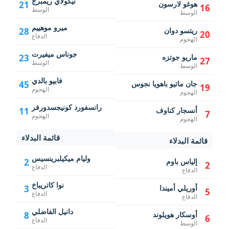
نيكولاي ريمبرج
هوغو لارسون
21
16
الوسط
الوسط
ميرو موهييم
ريتسو دوان
28
20
الدفاع
الهجوم
جوناس ميفيرت
ماريو جوتزه
23
27
الوسط
الوسط
فابيو بالدي
جان ماتيو باهويا نجوس
45
19
الهجوم
الهجوم
رانسفورد كونيجسدورفر
أنسجار كناوف
11
7
الهجوم
الهجوم
قائمة البدلاء
قائمة البدلاء
وليام ميكيلبرينسيس
إلياس باوم
2
2
الدفاع
الدفاع
نوا كاتريباخ
أوريلي أميندا
3
5
الدفاع
الدفاع
دانيل الفاضلي
أوسكار هويلوند
8
6
الدفاع
الوسط