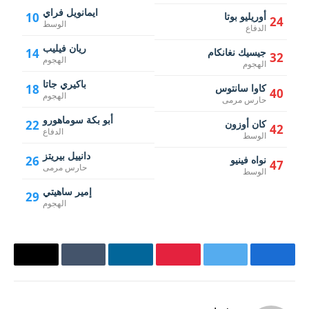
ايمانويل فراي
أوريليو بوتا
10
24
الوسط
الدفاع
ريان فيليب
جيسيك نغانكام
14
32
الهجوم
الهجوم
باكيري جاتا
كاوا سانتوس
18
40
الهجوم
حارس مرمى
أبو بكة سوماهورو
كان أوزون
22
42
الدفاع
الوسط
دانييل بيريتز
نواه فينيو
26
47
حارس مرمى
الوسط
إمير ساهيتي
29
الهجوم
فيسبوك
تويتر
بينتيريست
لينكدإن
Tumblr
البريد
الإلكترو