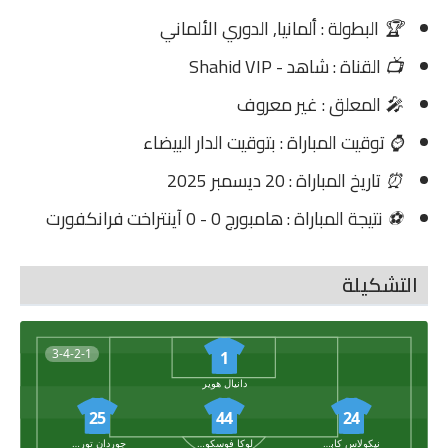
🏆
البطولة : ألمانيا, الدوري الألماني
📺
القناة : شاهد - Shahid VIP
🎤
المعلق : غير معروف
⌚
توقيت المباراة : بتوقيت الدار البيضاء
⏰
تاريخ المباراة : 20 ديسمبر 2025
⚽
نتيجة المباراة : هامبورج 0 - 0 آينتراخت فرانكفورت
التشكيلة
3-4-2-1
1
دانيال هوير
25
44
24
نيكولاس كابالدو
لوكا فوسكوفيتش
جوردان تورونارايجا