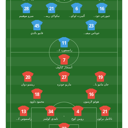
28
21
6
16
جيورجي جوتشوليشفيلي
ألبيرت لوكونجا
نيكولاي ريمبرج
ميرو موهييم
45
23
جوناس ميفيرت
فابيو بالدي
11
رانسفورد كونيجسدورفر
7
أنسجار كناوف
20
27
19
جان ماتيو باهويا نجوس
ماريو جوتزه
ريتسو دوان
18
16
هوغو لارسون
محمود داوود
13
34
4
21
ناثانيل براون
روبين كوخ
نامدي كولينز
راسموس كريستينسن