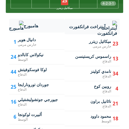
23
4-2-3-1
ميكائيل زيترر
هامبورج
آينتراخت فرانكفورت
دانيال هوير
ميكائيل زيترر
1
23
حارس مرمى
حارس مرمى
نيكولاس كابالدو
راسموس كريستينسن
24
13
الوسط
الدفاع
لوكا فوسكوفيتش
نامدي كولينز
44
34
الدفاع
الدفاع
جوردان تورونارايجا
روبين كوخ
25
4
الدفاع
الدفاع
جيورجي جوتشوليشفيلي
ناثانيل براون
16
21
الدفاع
الدفاع
ألبيرت لوكونجا
محمود داوود
6
18
الوسط
الوسط