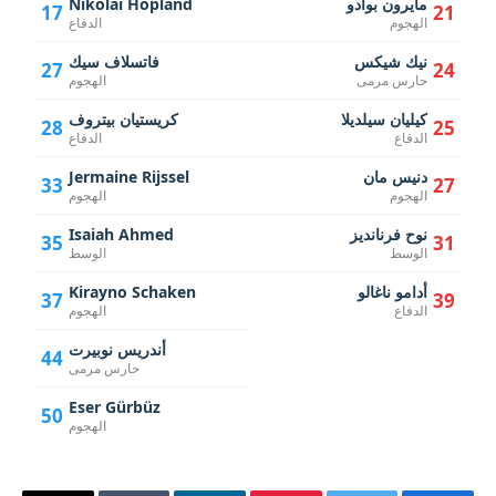
مايرون بوادو
Nikolai Hopland
17
21
الهجوم
الدفاع
نيك شيكس
فاتسلاف سيك
27
24
حارس مرمى
الهجوم
كيليان سيلديلا
كريستيان بيتروف
28
25
الدفاع
الدفاع
دنيس مان
Jermaine Rijssel
33
27
الهجوم
الهجوم
نوح فرنانديز
Isaiah Ahmed
35
31
الوسط
الوسط
أدامو ناغالو
Kirayno Schaken
37
39
الدفاع
الهجوم
أندريس نوبيرت
44
حارس مرمى
Eser Gürbüz
50
الهجوم