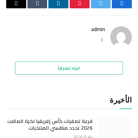
فيسبوك
تويتر
بينتيريست
لينكدإن
Tumblr
البريد
الإلكترو
admin
موقع
الويب
اترك تعليقاً
الأخيرة
قرعة تصفيات كأس إفريقيا لكرة الصالات
2026 تحدد منافسي المنتخبات
يناير 8, 2026