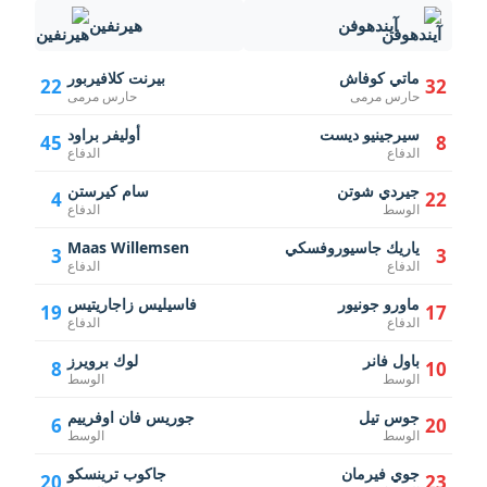
آيندهوفن
هيرنفين
ماتي كوفاش
بيرنت كلافيربور
22
32
حارس مرمى
حارس مرمى
سيرجينيو ديست
أوليفر براود
45
8
الدفاع
الدفاع
جيردي شوتن
سام كيرستن
4
22
الوسط
الدفاع
ياريك جاسيوروفسكي
Maas Willemsen
3
3
الدفاع
الدفاع
ماورو جونيور
فاسيليس زاجاريتيس
19
17
الدفاع
الدفاع
باول فانر
لوك برويرز
8
10
الوسط
الوسط
جوس تيل
جوريس فان اوفرييم
6
20
الوسط
الوسط
جوي فيرمان
جاكوب ترينسكو
20
23