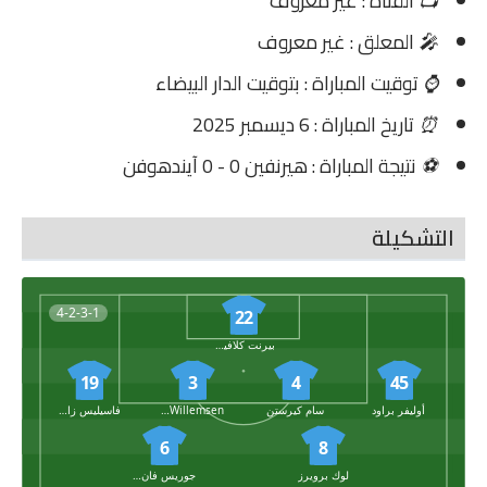
📺
القناة : غير معروف
🎤
المعلق : غير معروف
⌚
توقيت المباراة : بتوقيت الدار البيضاء
⏰
تاريخ المباراة : 6 ديسمبر 2025
⚽
نتيجة المباراة : هيرنفين 0 - 0 آيندهوفن
التشكيلة
4-2-3-1
22
بيرنت كلافيربور
19
3
4
45
أوليفر براود
سام كيرستن
Maas Willemsen
فاسيليس زاجاريتيس
6
8
لوك برويرز
جوريس فان اوفرييم