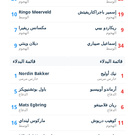
الوسط
الهجوم
إسمير باجراكتاريفيتش
Ringo Meerveld
10
19
الهجوم
الوسط
ريكاردو بيبي
مكسانس ريفيرا
7
9
الهجوم
الهجوم
إسماعيل صيباري
ديلان وينتي
9
34
الوسط
الهجوم
قائمة البدلاء
قائمة البدلاء
نيك أوليج
Nordin Bakker
1
1
حارس مرمى
حارس مرمى
أرماندو أوبيسبو
باول بوتشنيويكز
5
4
الدفاع
الدفاع
ريان فلامينغو
Mats Egbring
15
6
الدفاع
الدفاع
كوهيب دريوش
ماركوس لينداي
16
11
الهجوم
الوسط