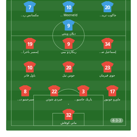
7
10
20
جاكوب ترينسكو
Ringo Meerveld
مكسانس ريفيرا
9
ديلان وينتي
19
9
34
إسماعيل صيباري
ريكاردو بيبي
إسمير باجراكتاريفيتش
10
20
23
جوي فيرمان
جوس تيل
باول فانر
8
22
3
17
ماورو جونيور
ياريك جاسيوروفسكي
جيردي شوتن
سيرجينيو ديست
32
4-3-3
ماتي كوفاش