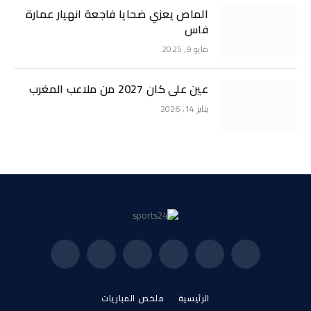
الماص يعزي ضحايا فاجعة انهيار عمارة
فاس
مايو 9, 2025
عين على كان 2027 من ملاعب المغرب
يناير 14, 2026
فيسبوك
X
الانستغرام
بينتيريست
فيميو
يوتيوب
(Twitter)
الرئيسية
ملخص المباريات