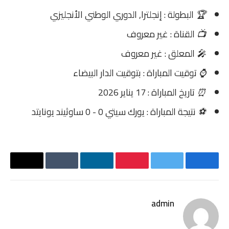
🏆
البطولة : إنجلترا, الدوري الوطني الأنجليزي
📺
القناة : غير معروف
🎤
المعلق : غير معروف
⌚
توقيت المباراة : بتوقيت الدار البيضاء
⏰
تاريخ المباراة : 17 يناير 2026
⚽
نتيجة المباراة : يورك سيتي 0 - 0 ساوثيند يونايتد
فيسبوك
تويتر
بينتيريست
لينكدإن
Tumblr
البريد
الإلكترو
admin
موقع