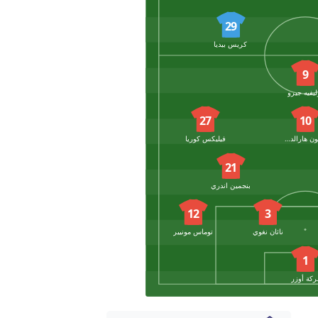
29
كريس بيديا
9
ليفيه جيرو
27
10
هكون هارالدسون
فيليكس كوريا
21
بنجمين اندري
12
3
ناثان نغوي
توماس مونيير
1
ركة أوزر