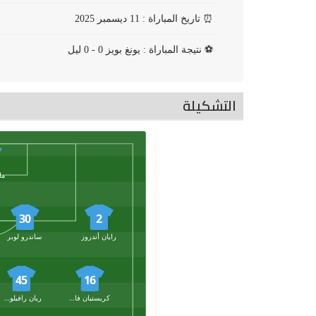
⏰
تاريخ المباراة : 11 ديسمبر 2025
⚽
نتيجة المباراة : يونغ بويز 0 - 0 ليل
التشكيلة
ما
30
2
رايان أندروز
ساندرو لوبر
45
16
كريستيان فاسناخت
ريان رافيلوسون