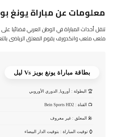
معلومات عن مباراة يونغ بويز و ليل 5
ملعب ملعب وانكدورف يقوم المعلق الرياضى بالتعلي
بطاقة مباراة يونغ بويز Vs ليل
🏆
البطولة : أوروبا, الدوري الأوروبي
📺
القناة : Bein Sports HD2
🎤
المعلق : غير معروف
⌚
توقيت المباراة : بتوقيت الدار البيضاء