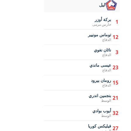
ليل
بركة أوزر
1
حارس مرمى
توماس مونيير
12
الدفاع
ناثان نغوي
3
الدفاع
عيسى ماندي
23
الدفاع
رومان بيرود
15
الدفاع
بنجمين اندري
21
الوسط
أيوب بوادي
32
الوسط
فيليكس كوريا
27
الهجوم