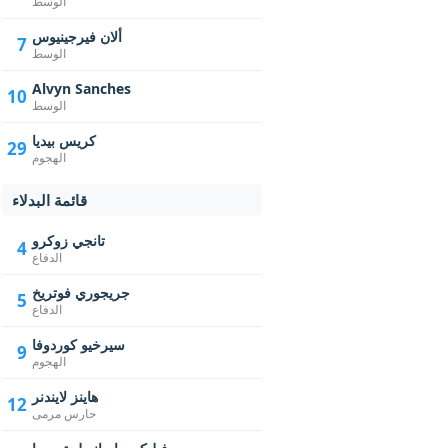
الوسط
ألان فيرجينيوس
7
الوسط
Alvyn Sanches
10
الوسط
كريس بيديا
29
الهجوم
قائمة البدلاء
تانجي زوكرو
4
الدفاع
جريجوري فوتريخ
5
الدفاع
سيرخيو كوردوفا
9
الهجوم
هاينز لايندنر
12
حارس مرمى