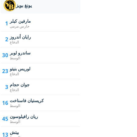
يونغ بويز
مارفين كيلر
1
حارس مرمى
رايان أندروز
2
الدفاع
ساندرو لوبر
30
الوسط
لوريس بنيتو
23
الدفاع
جوان حجام
3
الدفاع
كريستيان فاسناخت
16
الوسط
ريان رافيلوسون
45
الوسط
بيتش
13