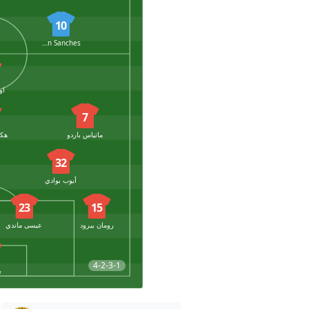
10
Alvyn Sanches
او
7
ماتياس باردو
32
أيوب بوادي
23
15
رومان بيرود
عيسى ماندي
4-2-3-1
ب