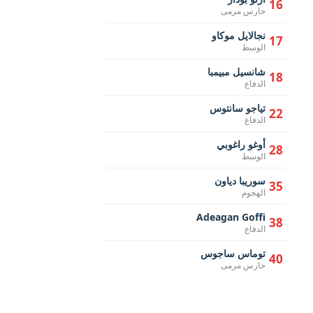
16
حارس مرمى
نجالايل موكاو
17
الوسط
شانسيل مبيمبا
18
الدفاع
تياجو سانتوس
22
الدفاع
أوغو راغوبي
28
الوسط
سوريبا دياون
35
الهجوم
Adeagan Goffi
38
الدفاع
توماس ساجوس
40
حارس مرمى