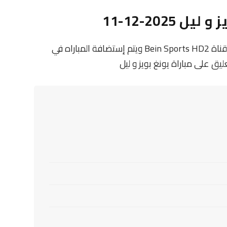
202-12-11
تنقل أحداث المباراة في الوطن العربي فضائيا على قناة Bein Sports HD2 ويتم إستضافة المباراه في
ق على مباراة يونغ بويز و ليل