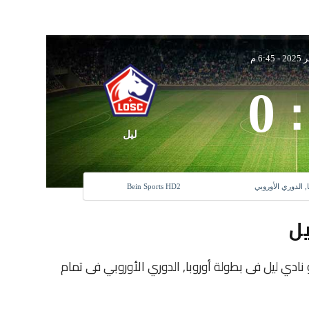
-
6:45 م
0
:
ليل
ا, الدوري الأوروبي
Bein Sports HD2
يل
ادى يونغ بويز و نادي ليل فى بطولة أوروبا, الدوري الأوروبي فى تمام