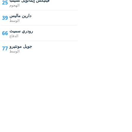
فيليكس إيمانويل تسيمبا
25
الهجوم
دارين ماليس
39
الوسط
رودري سميث
66
الدفاع
جويل مونتيرو
77
الوسط