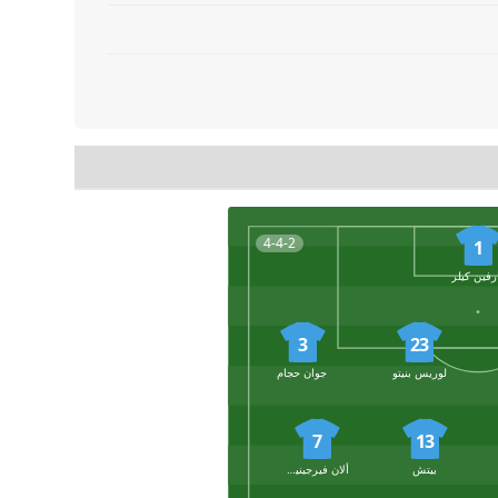
4-4-2
1
رفين كيلر
3
23
لوريس بنيتو
جوان حجام
7
13
بيتش
ألان فيرجينيوس