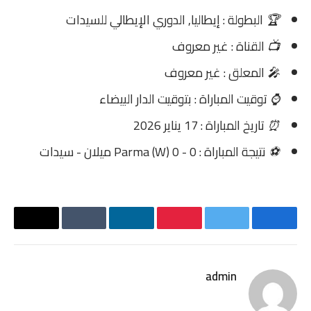
🏆
البطولة : إيطاليا, الدوري الإيطالي للسيدات
📺
القناة : غير معروف
🎤
المعلق : غير معروف
⌚
توقيت المباراة : بتوقيت الدار البيضاء
⏰
تاريخ المباراة : 17 يناير 2026
⚽
نتيجة المباراة : Parma (W) 0 - 0 ميلان - سيدات
فيسبوك
تويتر
بينتيريست
لينكدإن
Tumblr
البريد
الإلكترو
admin
موقع