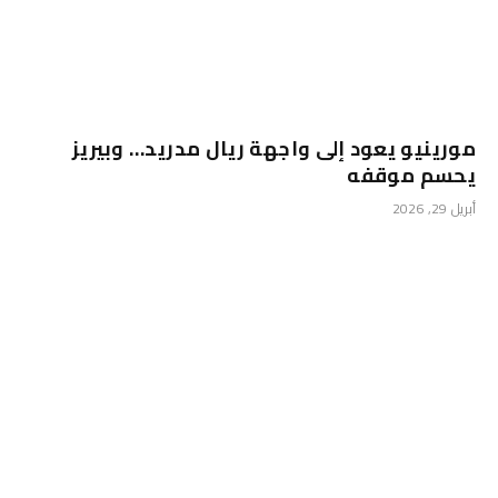
مورينيو يعود إلى واجهة ريال مدريد… وبيريز
يحسم موقفه
أبريل 29, 2026