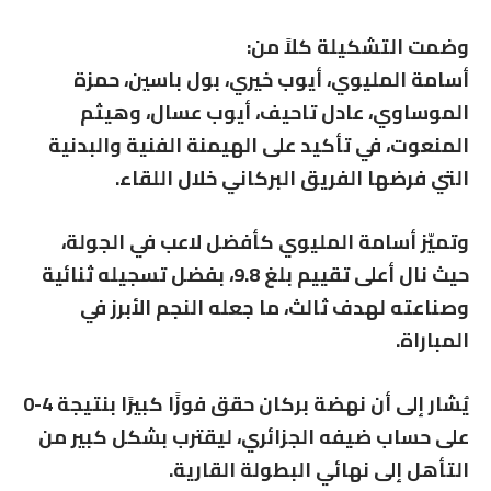
وضمت التشكيلة كلاً من:
أسامة المليوي، أيوب خيري، بول باسين، حمزة
الموساوي، عادل تاحيف، أيوب عسال، وهيثم
المنعوت، في تأكيد على الهيمنة الفنية والبدنية
التي فرضها الفريق البركاني خلال اللقاء.
وتميّز أسامة المليوي كأفضل لاعب في الجولة،
حيث نال أعلى تقييم بلغ 9.8، بفضل تسجيله ثنائية
وصناعته لهدف ثالث، ما جعله النجم الأبرز في
المباراة.
يُشار إلى أن نهضة بركان حقق فوزًا كبيرًا بنتيجة 4-0
على حساب ضيفه الجزائري، ليقترب بشكل كبير من
التأهل إلى نهائي البطولة القارية.