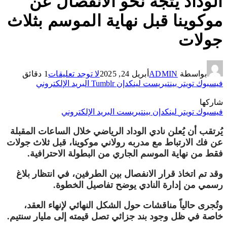
الوداد يتجه نحو الانفصال عن
موكوينا قبل نهاية الموسم بثلاث
جولات
بواسطة
ADMIN
أبريل 24, 2025
لا توجد تعليقات
1 دقائق
فيسبوك
تويتر
بينتيريست
لينكدإن
Tumblr
البريد الإلكتروني
شاركها
فيسبوك
تويتر
لينكدإن
بينتيريست
البريد الإلكتروني
يُرتقب أن يُعلن نادي الوداد الرياضي خلال الساعات المقبلة
عن فك الارتباط مع مدربه رولاني موكوينا، قبل ثلاث جولات
فقط من نهاية الموسم الجاري من البطولة الاحترافية.
وقد تم اتخاذ قرار الانفصال بين الطرفين، في انتظار بلاغ
رسمي من إدارة النادي يوضح تفاصيل الخطوة.
وتُجرى حالياً مناقشات حول الشكل النهائي لإنهاء العقد،
خاصة في ظل وجود بند جزائي تصل قيمته إلى مليار سنتيم.