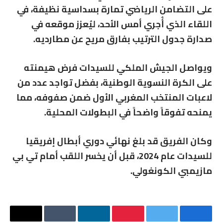
على التضامن الرياضي تمارة بسداسية نظيفة، في
اللقاء الذي أُجري أمس الأحد، ليُعزز موقعه في
صدارة جدول الترتيب بفارق مريح عن مطارديه.
ويواصل الجيش الملكي للسيدات فرض هيمنته
على الكرة النسوية الوطنية، بفضل تواجد عدد من
لاعبات المنتخب المغربي الأول ضمن صفوفه، مما
يمنحه تفوقاً واضحاً في البطولات المحلية.
وكان الفريق قد بلغ نهائي دوري أبطال إفريقيا
للسيدات عام 2024، قبل أن يخسر اللقب أمام تي بي
مازيمبي الكونغولي.
فيسبوك
تويتر
بينتيريست
لينكدإن
Tumblr
البريد