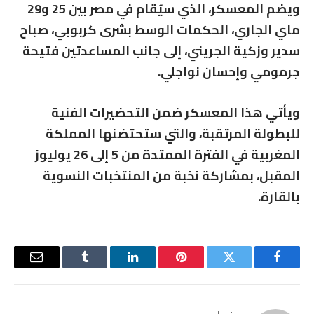
ويضم المعسكر، الذي سيُقام في مصر بين 25 و29
ماي الجاري، الحكمات الوسط بشرى كربوبي، صباح
سدير وزكية الجريني، إلى جانب المساعدتين فتيحة
جرمومي وإحسان نواجلي.
ويأتي هذا المعسكر ضمن التحضيرات الفنية
للبطولة المرتقبة، والتي ستحتضنها المملكة
المغربية في الفترة الممتدة من 5 إلى 26 يوليوز
المقبل، بمشاركة نخبة من المنتخبات النسوية
بالقارة.
فيسبوك
تويتر
بينتيريست
لينكدإن
Tumblr
البريد
الإلكترو