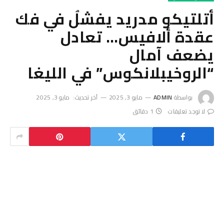
أتلتيكو مدريد يفشلُ في فك
عقدة ألافيس… تعادل
يضعف آمال
“الروخيبلانكوس” في الليغا
بواسطة
ADMIN
مايو 3, 2025
آخر تحديث:
مايو 3, 2025
لا توجد تعليقات
1 دقائق