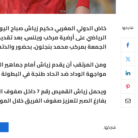
خاض الدولي المغربي حكيم زياش صباح اليوم
شاركها
الرياضي على أرضية مركب ويلنس، بعد تقدي
الجمعة بمركب محمد بنجلون، بحضور والدته
ومن المرتقب أن يقدم زياش أمام جماهير ال
مواجهة الوداد ضد اتحاد طنجة في البطولة ال
ويحمل زياش القميص ر
بفارغ الصبر لتعزيز صفوف الفريق خلال المو
شاركها.