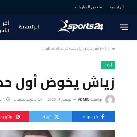
الرئيسية
ملخص المباريات
آخر
الرئيسية
الأخب
Home
»
زياش يخوض أول حصة تدريبية له مع الوداد
أندية
زياش يخوض أول حصة 
بواسطة
ADMIN
نوفمبر 1, 2025
لا توجد تعليقات
1 دقائق
فيسبوك
تويتر
بينتيري