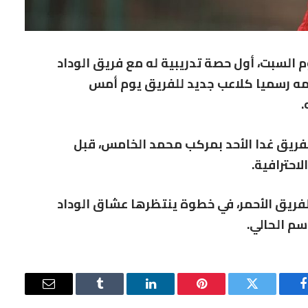
 السبت، أول حصة تدريبية له مع فريق الوداد
مه رسميا كلاعب جديد للفريق يوم أمس
.
فريق غدا الأحد بمركب محمد الخامس، قبل
احترافية.
قم 7 داخل صفوف الفريق الأحمر، في خطوة ينتظرها عشاق الوداد
سم الحالي.
فيسبوك
تويتر
بينتيريست
لينكدإن
Tumblr
البريد