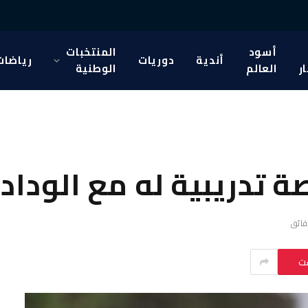
أسود
المنتخبات
أندية
دوريات
رياضات
ار
العالم
الوطنية
تدريبية له مع الوداد
ست