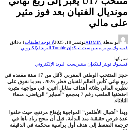
منتخب U17 يعبر إلى ربع نهائي
مونديال الفتيان بعد فوز مثير
على مالي
بواسطة
ADMIN
نوفمبر 18, 2025
لا توجد تعليقات
1 دقائق
فيسبوك
تويتر
بينتيريست
لينكدإن
Tumblr
البريد الإلكتروني
شاركها
فيسبوك
تويتر
لينكدإن
بينتيريست
البريد الإلكتروني
حجز المنتخب الوطني المغربي لأقل من 17 سنة مقعده في
ربع نهائي كأس العالم للفتيان قطر 2025، بعدما تفوق على
نظيره المالي بثلاثة أهداف مقابل اثنين، في مواجهة مثيرة
احتضنها الملعب رقم 7 بمجمع “أسباير” الرياضي، مساء
الثلاثاء.
وبدأ “أشبال الأطلس” المواجهة بإيقاع مرتفع، حيث خلقوا
عدة فرص حقيقية منذ البداية، قبل أن ينجح زياد باها في
ترجمة الضغط إلى هدف أول برأسية محكمة في الدقيقة