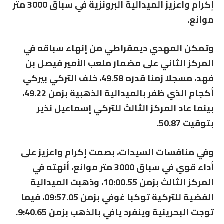
إكرام واعزيز الميدالية البرونزية في سباق 3000 متر
موانع.
وتمكن المهدي ديمقراطي من إنهاء سباقه في
المركز الثاني على مضمار ملعب الأمير فيصل بن
فهد، مسجلا زمنا قدره 49.58، خلف التركي بيركي
أكجام الذي ظفر بالميدالية الذهبية بزمن 49.22،
بينما عاد المركز الثالث للتركي إسماعيل نذير
بتوقيت 50.87.
وفي منافسات السيدات، بصمت إكرام واعزيز على
أداء قوي في سباق 3000 متر موانع، أنهته في
المركز الثالث بزمن 10:00.55، وذهبت الميدالية
الفضية للتركية توكبا غوفي بزمن 09:57.05، فيما
توجت البحرينية وينفرد يافي بالذهب بزمن 9:40.65.