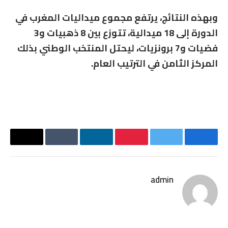
وبهذه النتائج، يرتفع مجموع ميداليات المغرب في
الدورة إلى 18 ميدالية، تتوزع بين 8 ذهبيات و3
فضيات و7 برونزيات، ليحتل المنتخب الوطني بذلك
المركز الثامن في الترتيب العام.
فيسبوك
تويتر
بينتيريست
لينكدإن
Tumblr
البريد
الإلكترو
admin
موقع
الويب