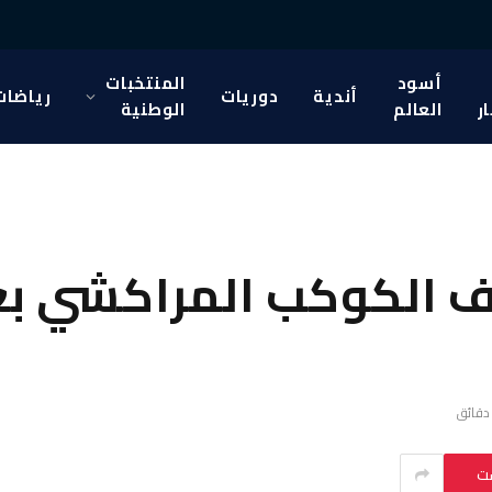
أسود
المنتخبات
أندية
دوريات
رياضات
ار
العالم
الوطنية
 الكوكب المراكشي بع
ست