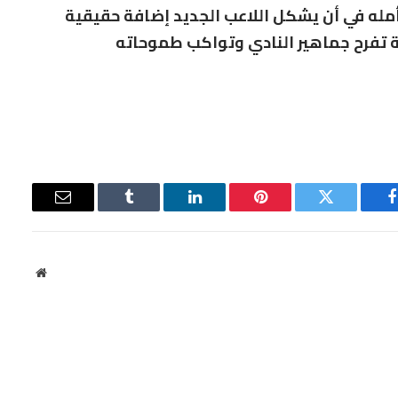
أمله في أن يشكل اللاعب الجديد إضافة حقيقية
ة تفرح جماهير النادي وتواكب طموحاته
فيسبوك
تويتر
بينتيريست
لينكدإن
Tumblr
البريد
الإلكتروني
موقع
الويب