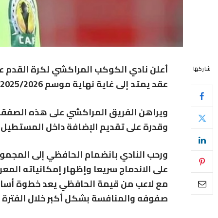
أعلن نادي الكوكب المراكشي لكرة القدم عن
شاركها
عقد يمتد إلى غاية نهاية موسم 2025/2026، مع خيار تمديده لعام إضافي.
ويراهن الفريق المراكشي على هذه الصفقة ل
وقدرة على تقديم الإضافة داخل المستطيل ا
ورحب النادي بانضمام الحافظي إلى المجموع
على الاندماج سريعا وإظهار إمكانياته المع
مع لاعب من قيمة الحافظي يعد خطوة أساسي
صفوفه والمنافسة بشكل أكبر خلال الفترة 