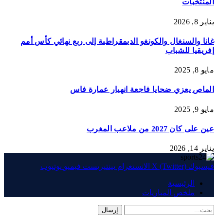
المنتخبات
يناير 8, 2026
غانا والسنغال والكونغو الديمقراطية إلى ربع نهائي كأس أمم
إفريقيا للشباب
مايو 8, 2025
الماص يعزي ضحايا فاجعة انهيار عمارة فاس
مايو 9, 2025
عين على كان 2027 من ملاعب المغرب
يناير 14, 2026
فيسبوك
X (Twitter)
الانستغرام
بينتيريست
فيميو
يوتيوب
الرئيسية
ملخص المباريات
إرسال