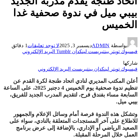
اتحاد طنجة يقدم مدربه الجديد
بيبي ميل في ندوة صحفية غدا
الخميس
بواسطة
ADMIN
ديسمبر 3, 2025
لا توجد تعليقات
1 دقائق
فيسبوك
تويتر
بينتيريست
لينكدإن
Tumblr
البريد الإلكتروني
شاركها
فيسبوك
تويتر
لينكدإن
بينتيريست
البريد الإلكتروني
أعلن المكتب المديري لنادي اتحاد طنجة لكرة القدم عن
تنظيم ندوة صحفية يوم الخميس 4 دجنبر 2025، على الساعة
السابعة مساء بفندق فرح، لتقديم المدرب الجديد للفريق،
بيبي ميل.
وتشكل هذه الندوة فرصة أمام وسائل الإعلام والجمهور
للاطلاع على آخر المستجدات المتعلقة بالنادي، سواء على
الصعيد الرياضي أو الإداري، بالإضافة إلى عرض برنامج
العمل خلال المرحلة المقبلة.