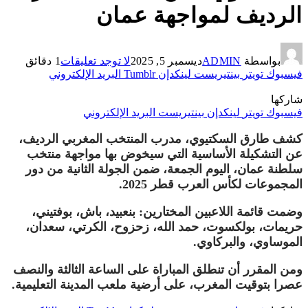
الرديف لمواجهة عمان
بواسطة
ADMIN
ديسمبر 5, 2025
لا توجد تعليقات
1 دقائق
فيسبوك
تويتر
بينتيريست
لينكدإن
Tumblr
البريد الإلكتروني
شاركها
فيسبوك
تويتر
لينكدإن
بينتيريست
البريد الإلكتروني
كشف طارق السكتيوي، مدرب المنتخب المغربي الرديف،
عن التشكيلة الأساسية التي سيخوض بها مواجهة منتخب
سلطنة عمان، اليوم الجمعة، ضمن الجولة الثانية من دور
المجموعات لكأس العرب قطر 2025.
وضمت قائمة اللاعبين المختارين: بنعبيد، باش، بوفتيني،
حريمات، بولكسوت، حمد الله، زحزوح، الكرتي، سعدان،
الموساوي، والبركاوي.
ومن المقرر أن تنطلق المباراة على الساعة الثالثة والنصف
عصرا بتوقيت المغرب، على أرضية ملعب المدينة التعليمية.