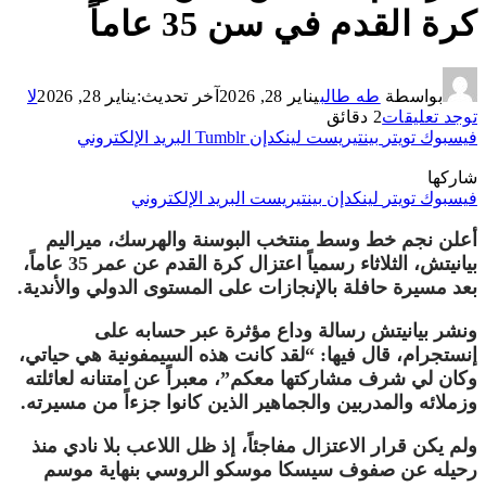
كرة القدم في سن 35 عاماً
بواسطة
طه طالب
يناير 28, 2026
آخر تحديث:
يناير 28, 2026
لا
توجد تعليقات
2 دقائق
فيسبوك
تويتر
بينتيريست
لينكدإن
Tumblr
البريد الإلكتروني
شاركها
فيسبوك
تويتر
لينكدإن
بينتيريست
البريد الإلكتروني
أعلن نجم خط وسط منتخب البوسنة والهرسك، ميراليم
بيانيتش، الثلاثاء رسمياً اعتزال كرة القدم عن عمر 35 عاماً،
بعد مسيرة حافلة بالإنجازات على المستوى الدولي والأندية.
ونشر بيانيتش رسالة وداع مؤثرة عبر حسابه على
إنستجرام، قال فيها: “لقد كانت هذه السيمفونية هي حياتي،
وكان لي شرف مشاركتها معكم”، معبراً عن امتنانه لعائلته
وزملائه والمدربين والجماهير الذين كانوا جزءاً من مسيرته.
ولم يكن قرار الاعتزال مفاجئاً، إذ ظل اللاعب بلا نادي منذ
رحيله عن صفوف سيسكا موسكو الروسي بنهاية موسم