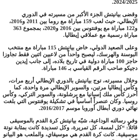
2024/2025.
وقضى بيانيتش الجزء الأكبر من مسيرته في الدوري
الإيطالي، حيث لعب 159 مباراة مع روما بين 2011 و2016،
و122 مباراة مع يوفنتوس بين 2016 و2020، بمجموع 363
مباراة رسمية مع عملاقي إيطاليا.
وعلى الصعيد الدولي، خاض بيانيتش 115 مباراة مع منتخب
البوسنة والهرسك، ليصبح واحداً من لاعبين اثنين فقط تجاوزا
حاجز 100 مباراة دولية في تاريخ بلاده، إلى جانب إيدين
دجيكو صاحب الرقم القياسي بـ 146 مباراة.
وخلال مسيرته، توج بيانيتش بالدوري الإيطالي أربع مرات،
وكأس إيطاليا مرتين، والسوبر الإيطالي مرة واحدة، كما
أحرز كأس ملك إسبانيا مع برشلونة، والسوبر التركي، وكأس
روسيا. وكان عنصراً أساسياً في تشكيلة يوفنتوس التي بلغت
نهائي دوري أبطال أوروبا موسم 2016/2017.
وفي رسالته الوداعية، شبّه بيانيتش كرة القدم بالموسيقى
قائلاً: “كل لمسة، كل تمريرة، وكل تسديدة كانت بمثابة نوتة
موسيقية. كانت كرة القدم هي موسيقاي، والملعب هو البيانو