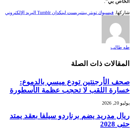
الخاص بي
”.
شاركها.
فيسبوك
تويتر
بينتيريست
لينكدإن
Tumblr
البريد الإلكتروني
طه طالب
المقالات
ذات الصلة
صحف الأرجنتين تودع ميسي بالدموع:
خسارة اللقب لا تحجب عظمة الأسطورة
يوليو 20, 2026
ريال مدريد يضم برناردو سيلفا بعقد يمتد
حتى 2028