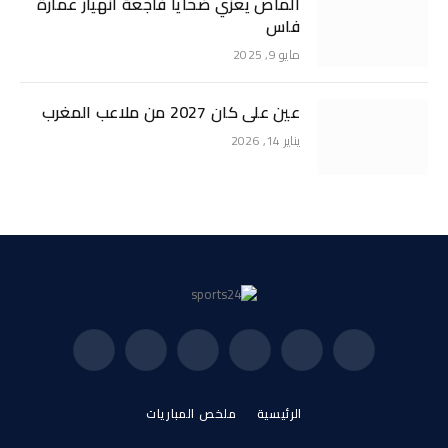
الماص يعزي ضحايا فاجعة انهيار عمارة
فاس
مايو 9, 2025
عين على كان 2027 من ملاعب المغرب
يناير 14, 2026
فيسبوك
X
الانستغرام
بينتيريست
فيميو
يوتيوب
(Twitter)
الرئيسية
ملخص المباريات