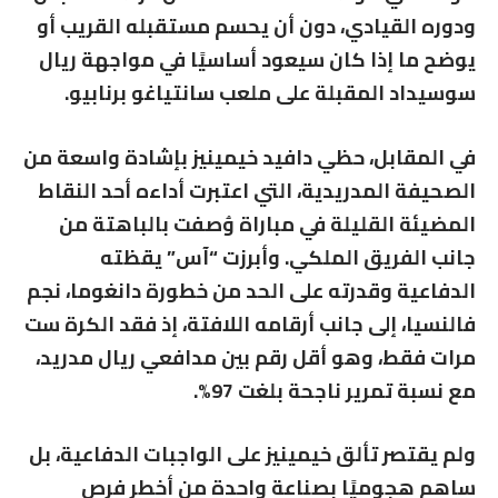
ودوره القيادي، دون أن يحسم مستقبله القريب أو
يوضح ما إذا كان سيعود أساسيًا في مواجهة ريال
سوسيداد المقبلة على ملعب سانتياغو برنابيو.
في المقابل، حظي دافيد خيمينيز بإشادة واسعة من
الصحيفة المدريدية، التي اعتبرت أداءه أحد النقاط
المضيئة القليلة في مباراة وُصفت بالباهتة من
جانب الفريق الملكي. وأبرزت “آس” يقظته
الدفاعية وقدرته على الحد من خطورة دانغوما، نجم
فالنسيا، إلى جانب أرقامه اللافتة، إذ فقد الكرة ست
مرات فقط، وهو أقل رقم بين مدافعي ريال مدريد،
مع نسبة تمرير ناجحة بلغت 97%.
ولم يقتصر تألق خيمينيز على الواجبات الدفاعية، بل
ساهم هجوميًا بصناعة واحدة من أخطر فرص