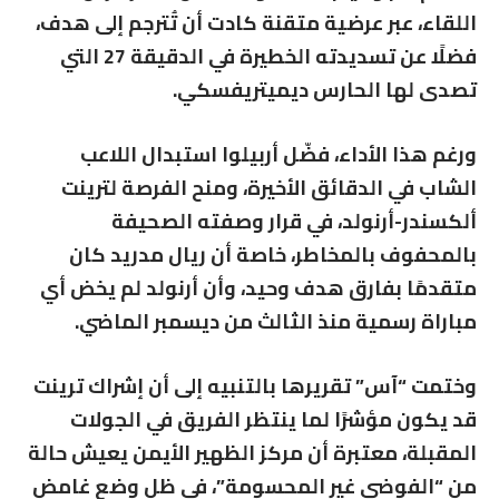
اللقاء، عبر عرضية متقنة كادت أن تُترجم إلى هدف،
فضلًا عن تسديدته الخطيرة في الدقيقة 27 التي
تصدى لها الحارس ديميتريفسكي.
ورغم هذا الأداء، فضّل أربيلوا استبدال اللاعب
الشاب في الدقائق الأخيرة، ومنح الفرصة لترينت
ألكسندر-أرنولد، في قرار وصفته الصحيفة
بالمحفوف بالمخاطر، خاصة أن ريال مدريد كان
متقدمًا بفارق هدف وحيد، وأن أرنولد لم يخض أي
مباراة رسمية منذ الثالث من ديسمبر الماضي.
وختمت “آس” تقريرها بالتنبيه إلى أن إشراك ترينت
قد يكون مؤشرًا لما ينتظر الفريق في الجولات
المقبلة، معتبرة أن مركز الظهير الأيمن يعيش حالة
من “الفوضى غير المحسومة”، في ظل وضع غامض