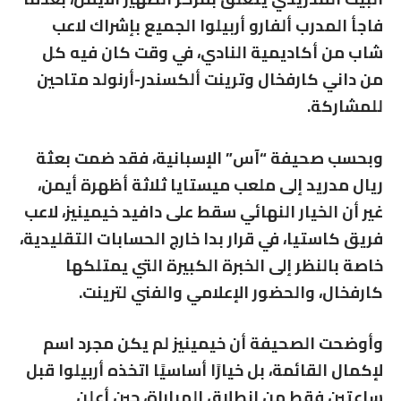
فاجأ المدرب ألفارو أربيلوا الجميع بإشراك لاعب
شاب من أكاديمية النادي، في وقت كان فيه كل
من داني كارفخال وترينت ألكسندر-أرنولد متاحين
للمشاركة.
وبحسب صحيفة “آس” الإسبانية، فقد ضمت بعثة
ريال مدريد إلى ملعب ميستايا ثلاثة أظهرة أيمن،
غير أن الخيار النهائي سقط على دافيد خيمينيز، لاعب
فريق كاستيا، في قرار بدا خارج الحسابات التقليدية،
خاصة بالنظر إلى الخبرة الكبيرة التي يمتلكها
كارفخال، والحضور الإعلامي والفني لترينت.
وأوضحت الصحيفة أن خيمينيز لم يكن مجرد اسم
لإكمال القائمة، بل خيارًا أساسيًا اتخذه أربيلوا قبل
ساعتين فقط من انطلاق المباراة، حين أعلن