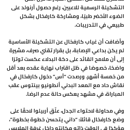
التشكيلة الرسمية للاعبين، رغم حصول أرنولد على
الضوء الأخضر طبيًا، ومشاركة كارفخال بشكل
طبيعي في التدريبات.
وأضافت أن غياب كارفخال عن التشكيلة الأساسية
لم يكن بداعي الإصابة، بل بقرار تقني صرف، مشيرة
إلى أن ملامح القائد على دكة البدلاء عكست توترًا
واضحًا، خصوصًا في ظل اقتراب نهاية عقده بعد أقل
من خمسة أشهر. ورصدت “آس” دخول كارفخال في
نقاش حاد مع المعد البدني أنطونيو بينتوس عقب
المباراة، في مشهد يعكس حالة عدم الرضا.
وفي محاولة لاحتواء الجدل، علّق أربيلوا لاحقًا على
وضع كارفخال قائلاً: “داني يتحسن خطوة بخطوة”،
مؤكدًا في الوقت ذاته مكانته داخل غرفة الملابس