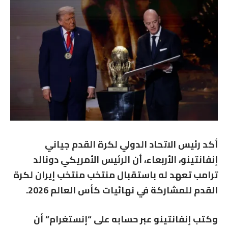
أكد رئيس
الاتحاد الدولي لكرة القدم
جياني
إنفانتينو
، الأربعاء، أن الرئيس الأمريكي
دونالد
ترامب
تعهد له باستقبال منتخب
منتخب إيران لكرة
القدم
للمشاركة في نهائيات
كأس العالم 2026
.
وكتب إنفانتينو عبر حسابه على “إنستغرام” أن