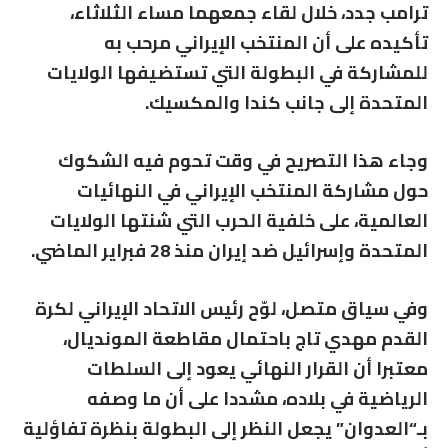
ترامب جدد، خلال لقاء جمعهما مساء الثلاثاء،
تأكيده على أن المنتخب الإيراني مرحب به
للمشاركة في البطولة التي تستضيفها الولايات
المتحدة إلى جانب
كندا
و
المكسيك
.
وجاء هذا التصريح في وقت تحوم فيه الشكوك
حول مشاركة المنتخب الإيراني في النهائيات
العالمية، على خلفية الحرب التي شنتها
الولايات
المتحدة
و
إسرائيل
ضد
إيران
منذ 28 فبراير الماضي.
وفي سياق متصل، لوّح رئيس الاتحاد الإيراني لكرة
القدم
مهدي تاج
باحتمال مقاطعة المونديال،
معتبرا أن القرار النهائي يعود إلى السلطات
الرياضية في بلاده، مشددا على أن ما وصفه
بـ“العدوان” يجعل النظر إلى البطولة بنظرة تفاؤلية