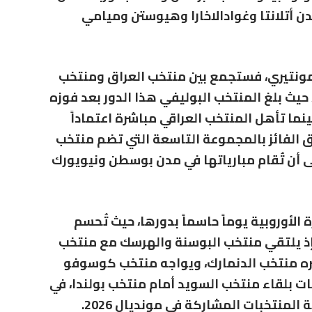
ن أتلانتا وغوادالاخارا وهيوستن وميامي
 مونتيري، فستجمع بين
منتخب العراق
و
منتخب
 حيث بلغ المنتخب البوليفي هذا الدور بعد فوزه
ما تأهل المنتخب العراقي مباشرة اعتماداً
الفائز بالمجموعة التاسعة التي تضم
منتخب
لى أن تُقام مبارياتها في مدن بوسطن ونيويورك
لأوروبية يوماً حاسماً بدورها، حيث تُحسم
إذ يلتقي
منتخب البوسنة والهرسك
مع
منتخب
ه
منتخب الدنمارك
، ويواجه
منتخب كوسوفو
ات بلقاء
منتخب السويد
أمام
منتخب بولندا
، في
نتخبات المشاركة في مونديال 2026.