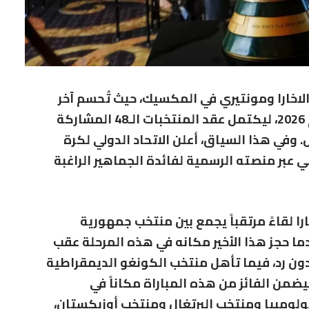
لاخارا
و
مونتيري
في
المكسيك
، حيث تُحسم آخر
، ليكتمل عقد المنتخبات الـ48 المشاركة
الاتحاد الدولي لكرة
 عبر منصته الرسمية لفائدة الجماهير الراغبة
 لقاءً مرتقباً يجمع بين
منتخب جمهورية
دما حجز هذا الأخير مكانه في هذه المرحلة عقب
ون رد، فيما تأهل منتخب الكونغو الديمقراطية
من الفائز من هذه المباراة مكاناً في
لومبيا
و
منتخب البرتغال
و
منتخب أوزبكستان
،