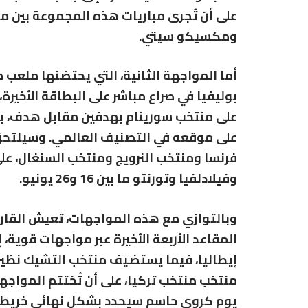
على أن تُجرى مباريات هذه المجموعة بين مد
ومكسيكو سيتي.
أما المواجهة الثانية، التي يحتضنها ملعب
بوليفيا
في صراع مباشر على البطاقة الأخيرة،
على منتخب سورينام بهدفين مقابل هدف، بين
على موقعه في التصنيف العالمي. وسيلتحق 
فرنسا
و
منتخب النرويج
و
منتخب السنغال
، ع
وفيلادلفيا وتورنتو ما بين 16 و26 يونيو.
وبالتوازي مع هذه المواجهات، تعيش القارة ا
المقاعد الأربعة الأخيرة عبر مواجهات قوية، 
إيطاليا
، فيما يستضيف
منتخب التشيك
نظير
منتخب
منتخب تركيا
، على أن تُختتم المواجه
يوم كروي حاسم سيحدد بشكل نهائي خريطة الم