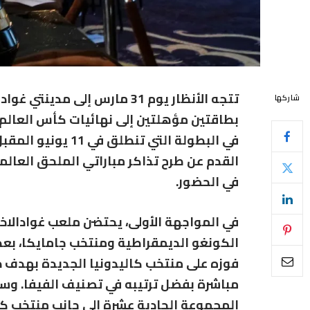
تتجه الأنظار يوم 31 مارس إلى مدينتي
غوادا
شاركها
بطاقتين مؤهلتين إلى نهائيات
كأس العالم 2026
في البطولة التي تنطلق في 11 يونيو المقبل. وفي هذا السياق، أعلن
القدم
عن طرح تذاكر مباراتي الملحق العالمي
في الحضور.
في المواجهة الأولى، يحتضن ملعب غوادالاخارا
الكونغو الديمقراطية
و
منتخب جامايكا
، بع
فوزه على منتخب كاليدونيا الجديدة بهدف د
مباشرة بفضل ترتيبه في تصنيف الفيفا. وسيض
المجموعة الحادية عشرة إلى جانب
منتخب كو