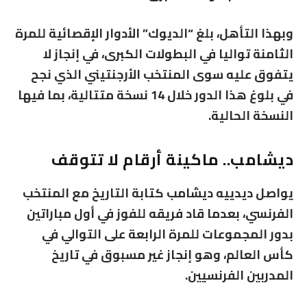
وبهذا التأهل، بلغ “الديوك” الأدوار الإقصائية للمرة
الثامنة تواليا في البطولات الكبرى، في إنجاز لا
يتفوق عليه سوى المنتخب الأرجنتيني الذي نجح
في بلوغ هذا الدور خلال 14 نسخة متتالية، بما فيها
النسخة الحالية.
ديشامب.. ماكينة أرقام لا تتوقف
يواصل ديدييه ديشامب كتابة التاريخ مع المنتخب
الفرنسي، بعدما قاد فريقه للفوز في أول مباراتين
بدور المجموعات للمرة الرابعة على التوالي في
كأس العالم، وهو إنجاز غير مسبوق في تاريخ
المدربين الفرنسيين.