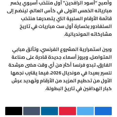
وأصبح “أسود الرافدين” أول منتخب آسيوي يخسر
مبارياته الخمس الأولى في كأس العالم، لينضم إلى
قائمة الأرقام السلبية التي يتصدرها منتخب
السلفادور بخسارة أول ست مباريات في تاريخ
مشاركاته المونديالية.
وبين استمرارية المشروع الفرنسي، وتألق مبابي
المتواصل، وبروز أسماء جديدة قادرة على صناعة
الفارق، تبدو فرنسا أكثر من أي وقت مضى مرشحة
للسير بعيدا في مونديال 2026، فيما يقترب نجمها
الأول من تحطيم المزيد من الأرقام وتهديد عرش
كبار الهدافين في تاريخ البطولة.
فيسبوك
تويتر
بينتيريست
لينكدإن
Tumblr
البريد