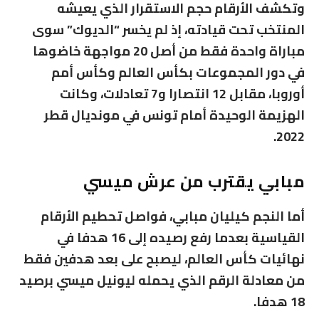
وتكشف الأرقام حجم الاستقرار الذي يعيشه
المنتخب تحت قيادته، إذ لم يخسر “الديوك” سوى
مباراة واحدة فقط من أصل 20 مواجهة خاضوها
في دور المجموعات بكأس العالم وكأس أمم
أوروبا، مقابل 12 انتصارا و7 تعادلات، وكانت
الهزيمة الوحيدة أمام تونس في مونديال قطر
2022.
مبابي يقترب من عرش ميسي
أما النجم كيليان مبابي، فواصل تحطيم الأرقام
القياسية بعدما رفع رصيده إلى 16 هدفا في
نهائيات كأس العالم، ليصبح على بعد هدفين فقط
من معادلة الرقم الذي يحمله ليونيل ميسي برصيد
18 هدفا.