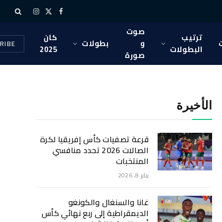
X
فيسبوك
الانستغرام
(Twitter)
صوت
ترتيب
كان
و
بطولات
RIBE
البطولات
2025
صورة
الأخيرة
قرعة تصفيات كأس إفريقيا لكرة
الصالات 2026 تحدد منافسي
المنتخبات
يناير 8, 2026
غانا والسنغال والكونغو
الديمقراطية إلى ربع نهائي كأس