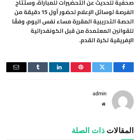
صحفية للحديث عن التحضيرات للمباراة، وستُتاح
الفرصة لوسائل الإعلام لحضور أول 15 دقيقة من
الحصة التدريبية المقررة مساء نفس اليوم، وفقًا
للقوانين المعتمدة من قبل الكونفدرالية
الإفريقية لكرة القدم.
فيسبوك
تويتر
بينتيريست
لينكدإن
Tumblr
البريد
الإلكترو
admin
موقع
الويب
المقالات
ذات الصلة