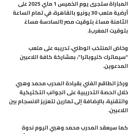
المباراة ستجرى يوم الخميس 1 ماي 2025 على
أرضية ملعب 30 يونيو بالقاهرة، في تمام الساعة
الثامنة مساءً بتوقيت مصر (السادسة مساءً
بتوقيت المغرب).
وخاض المنتخب الوطني، تدريبه على ملعب
“سيماترك كليوباترا”، بمشاركة كافة اللاعبين
المدعوين.
وركز الطاقم الفني بقيادة المدرب محمد وهبي
خلال الحصة التدريبية على الجوانب التكتيكية
والتقنية، بالإضافة إلى تمارين لتعزيز الانسجام بين
اللاعبين.
كما سيعقد المدرب محمد وهبي اليوم ندوة