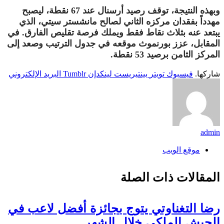
وبهذه النتيجة، توقف رصيد أرسنال عند 67 نقطة، ليصبح
مهدداً بفقدان مركزه الثاني لصالح مانشستر سيتي، الذي
يبتعد عنه بثلاث نقاط فقط ويملك فرصة تقليص الفارق. في
المقابل، عزز بورنموث موقعه في جدول الترتيب وصعد إلى
المركز الثامن برصيد 53 نقطة.
شاركها.
فيسبوك
تويتر
بينتيريست
لينكدإن
Tumblr
البريد الإلكتروني
admin
موقع الويب
المقالات
ذات الصلة
رضا التغناوتي يتوج بجائزة أفضل لاعب في
الجيش الملكي خلال الشهر