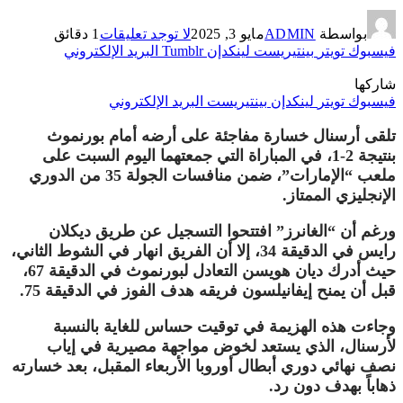
بواسطة
ADMIN
مايو 3, 2025
لا توجد تعليقات
1 دقائق
فيسبوك
تويتر
بينتيريست
لينكدإن
Tumblr
البريد الإلكتروني
شاركها
فيسبوك
تويتر
لينكدإن
بينتيريست
البريد الإلكتروني
تلقى أرسنال خسارة مفاجئة على أرضه أمام بورنموث
بنتيجة 2-1، في المباراة التي جمعتهما اليوم السبت على
ملعب “الإمارات”، ضمن منافسات الجولة 35 من الدوري
الإنجليزي الممتاز.
ورغم أن “الغانرز” افتتحوا التسجيل عن طريق ديكلان
رايس في الدقيقة 34، إلا أن الفريق انهار في الشوط الثاني،
حيث أدرك ديان هويسن التعادل لبورنموث في الدقيقة 67،
قبل أن يمنح إيفانيلسون فريقه هدف الفوز في الدقيقة 75.
وجاءت هذه الهزيمة في توقيت حساس للغاية بالنسبة
لأرسنال، الذي يستعد لخوض مواجهة مصيرية في إياب
نصف نهائي دوري أبطال أوروبا الأربعاء المقبل، بعد خسارته
ذهاباً بهدف دون رد.