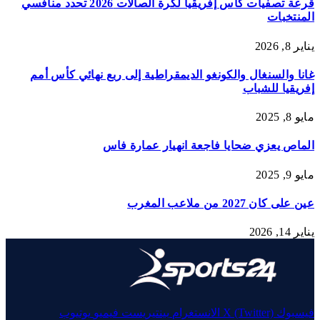
قرعة تصفيات كأس إفريقيا لكرة الصالات 2026 تحدد منافسي
المنتخبات
يناير 8, 2026
غانا والسنغال والكونغو الديمقراطية إلى ربع نهائي كأس أمم
إفريقيا للشباب
مايو 8, 2025
الماص يعزي ضحايا فاجعة انهيار عمارة فاس
مايو 9, 2025
عين على كان 2027 من ملاعب المغرب
يناير 14, 2026
فيسبوك
X (Twitter)
الانستغرام
بينتيريست
فيميو
يوتيوب