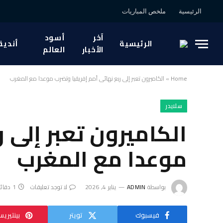
الرئيسية
ملخص المباريات
آخر
أسود
الرئيسية
أندية
الأخبار
العالم
Home
»
الكاميرون تعبر إلى ربع نهائي أمم إفريقيا وتضرب موعدا مع المغرب
سلايدر
الكاميرون تعبر إلى 
موعدا مع المغرب
بواسطة
ADMIN
يناير 4, 2026
لا توجد تعليقات
1 دقائق
فيسبوك
تويتر
بينتيري