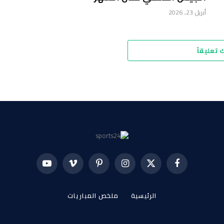
أبريل 23, 2026
 تعليقاً
فيسبوك
X
الانستغرام
بينتيريست
فيميو
يوتيوب
(Twitter)
الرئيسية
ملخص المباريات