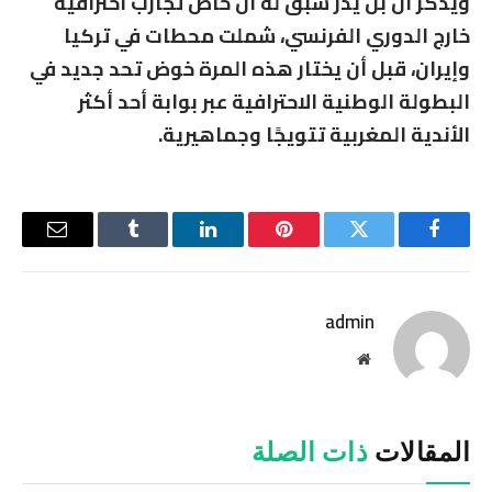
ويذكر أن بن يدر سبق له أن خاض تجارب احترافية
خارج الدوري الفرنسي، شملت محطات في تركيا
وإيران، قبل أن يختار هذه المرة خوض تحد جديد في
البطولة الوطنية الاحترافية عبر بوابة أحد أكثر
الأندية المغربية تتويجًا وجماهيرية.
فيسبوك
تويتر
بينتيريست
لينكدإن
Tumblr
البريد
الإلكترو
admin
موقع
الويب
المقالات
ذات الصلة