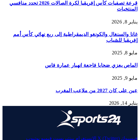
قرعة تصفيات كأس إفريقيا لكرة الصالات 2026 تحدد منافسي
المنتخبات
يناير 8, 2026
غانا والسنغال والكونغو الديمقراطية إلى ربع نهائي كأس أمم
إفريقيا للشباب
مايو 8, 2025
الماص يعزي ضحايا فاجعة انهيار عمارة فاس
مايو 9, 2025
عين على كان 2027 من ملاعب المغرب
يناير 14, 2026
فيسبوك
X (Twitter)
الانستغرام
بينتيريست
فيميو
يوتيوب