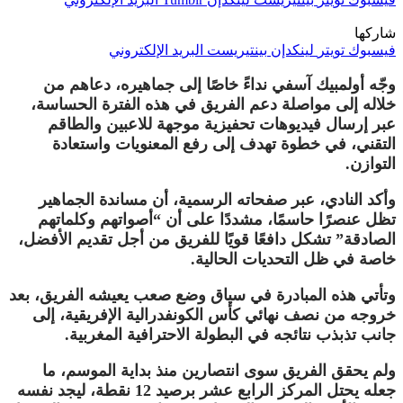
شاركها
فيسبوك
تويتر
لينكدإن
بينتيريست
البريد الإلكتروني
وجّه
أولمبيك آسفي
نداءً خاصًا إلى جماهيره، دعاهم من
خلاله إلى مواصلة دعم الفريق في هذه الفترة الحساسة،
عبر إرسال فيديوهات تحفيزية موجهة للاعبين والطاقم
التقني، في خطوة تهدف إلى رفع المعنويات واستعادة
التوازن.
وأكد النادي، عبر صفحاته الرسمية، أن مساندة الجماهير
تظل عنصرًا حاسمًا، مشددًا على أن “أصواتهم وكلماتهم
الصادقة” تشكل دافعًا قويًا للفريق من أجل تقديم الأفضل،
خاصة في ظل التحديات الحالية.
وتأتي هذه المبادرة في سياق وضع صعب يعيشه الفريق، بعد
خروجه من نصف نهائي
كأس الكونفدرالية الإفريقية
، إلى
جانب تذبذب نتائجه في
البطولة الاحترافية المغربية
.
ولم يحقق الفريق سوى انتصارين منذ بداية الموسم، ما
جعله يحتل المركز الرابع عشر برصيد 12 نقطة، ليجد نفسه