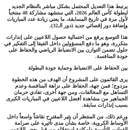
يرتبط هذا التعديل المحتمل بشكل مباشر بالنظام الجديد
لبطولة
كأس العالم 2026
، التي ستشهد مشاركة 48 منتخباً
لأول مرة في تاريخ المسابقة، ما يعني زيادة عدد المباريات
وإضافة دور إقصائي جديد (دور الـ32).
هذا التوسع يرفع من احتمالية حصول اللاعبين على إنذارات
متكررة، وهو ما دفع المسؤولين داخل الفيفا إلى التفكير في
حلول تضمن التوازن بين الانضباط الرياضي والحفاظ على
جودة المنافسة.
بين الحفاظ على الانضباط وحماية جودة البطولة
يرى القائمون على المشروع أن الهدف من هذه الخطوة
مزدوج؛ فمن جهة، الحفاظ على نزاهة المنافسة وعدم
التساهل مع المخالفات، ومن جهة أخرى، تفادي حرمان
الجماهير من مشاهدة أفضل اللاعبين في المباريات الكبرى
بسبب إنذارات سابقة.
ورغم ذلك، من المنتظر أن يثير المقترح نقاشاً واسعاً داخل
الأوساط الكروية، خاصة بشأن مدى تأثيره على صرامة
القوانين التأديبية وإمكانية استغلاله من قبل بعض اللاعبين.