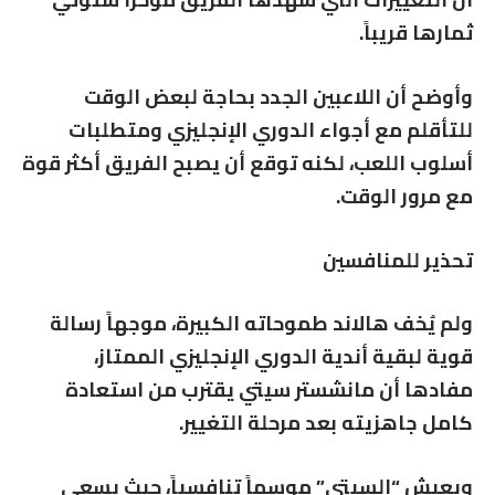
ثمارها قريباً.
وأوضح أن اللاعبين الجدد بحاجة لبعض الوقت
للتأقلم مع أجواء الدوري الإنجليزي ومتطلبات
أسلوب اللعب، لكنه توقع أن يصبح الفريق أكثر قوة
مع مرور الوقت.
تحذير للمنافسين
ولم يُخف هالاند طموحاته الكبيرة، موجهاً رسالة
قوية لبقية أندية
الدوري الإنجليزي الممتاز
،
مفادها أن مانشستر سيتي يقترب من استعادة
كامل جاهزيته بعد مرحلة التغيير.
ويعيش “السيتي” موسماً تنافسياً، حيث يسعى