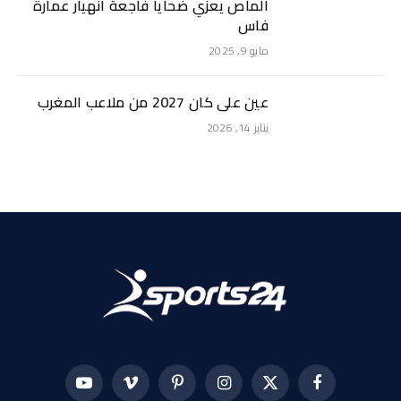
الماص يعزي ضحايا فاجعة انهيار عمارة
فاس
مايو 9, 2025
عين على كان 2027 من ملاعب المغرب
يناير 14, 2026
فيسبوك
X
الانستغرام
بينتيريست
فيميو
يوتيوب