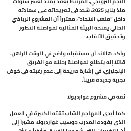
النجم النرويجي، المرتبط بعقد يمتد لعشر سنوات
منذ يناير 2025، شدد في تصريحاته على سعادته
داخل “ملعب الاتحاد”، معتبراً أن المشروع الرياضي
الحالي يمنحه البيئة المثالية لمواصلة التطور
وتحقيق الألقاب.
وأكد هالاند أن مستقبله واضح في الوقت الراهن،
قائلاً إنه يتطلع لمواصلة رحلته مع الفريق
الإنجليزي، في إشارة صريحة إلى عدم رغبته في خوض
تجربة جديدة قريباً.
ثقة في مشروع غوارديولا
كما أبدى المهاجم الشاب ثقته الكبيرة في العمل
الذي يقوده المدرب
جوسيب غوارديولا
، مشيراً إلى
أن التغييرات التي شهدها الفريق مؤخراً ستؤتي