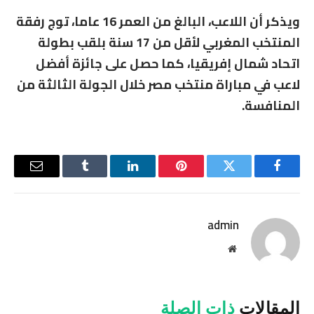
ويذكر أن اللاعب، البالغ من العمر 16 عاما، توج رفقة
المنتخب المغربي لأقل من 17 سنة بلقب بطولة
اتحاد شمال إفريقيا، كما حصل على جائزة أفضل
لاعب في مباراة منتخب مصر خلال الجولة الثالثة من
المنافسة.
فيسبوك
تويتر
بينتيريست
لينكدإن
Tumblr
البريد
الإلكترو
admin
موقع
الويب
المقالات
ذات الصلة