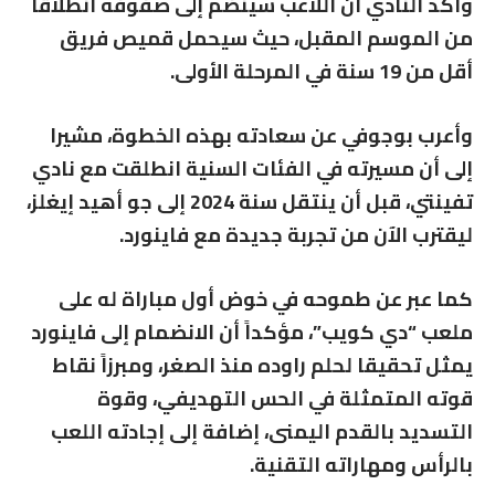
وأكد النادي أن اللاعب سينضم إلى صفوفه انطلاقا
من الموسم المقبل، حيث سيحمل قميص فريق
أقل من 19 سنة في المرحلة الأولى.
وأعرب بوجوفي عن سعادته بهذه الخطوة، مشيرا
إلى أن مسيرته في الفئات السنية انطلقت مع نادي
تفينتي، قبل أن ينتقل سنة 2024 إلى جو أهيد إيغلز،
ليقترب الآن من تجربة جديدة مع فاينورد.
كما عبر عن طموحه في خوض أول مباراة له على
ملعب “دي كويب”، مؤكداً أن الانضمام إلى فاينورد
يمثل تحقيقا لحلم راوده منذ الصغر، ومبرزاً نقاط
قوته المتمثلة في الحس التهديفي، وقوة
التسديد بالقدم اليمنى، إضافة إلى إجادته اللعب
بالرأس ومهاراته التقنية.